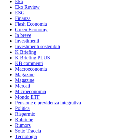
Eko
Eko Review
ESG
Finanza
Flash Economia
Green Economy
In breve
Investimenti
Investimenti sostenibili
K Briefing
K Briefing PLUS
KB commenti
Macroeconomia
Magazine
Magazine
Mercati
Microeconomia
Mondo ETF
Pensione e previdenza integrativa
Politica
Risparmio
Rubriche
Rumors
Sotto Traccia
Tecnologia