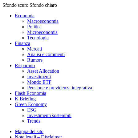
Sfondo scuro
Sfondo chiaro
Economia
Macroeconomia
Politica
Microeconomia
Tecnologia
Finanza
Mercati
Analisi e commenti
Rumors
Risparmio
Asset Allocation
Investimenti
Mondo ETF
Pensione e previdenza integrativa
Flash Economia
K Briefing
Green Economy
ESG
Investimenti sostenibili
Trends
Mappa del sito
Note legali – Disclaimer