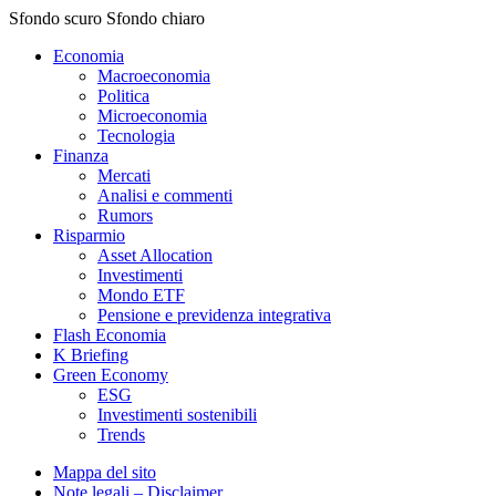
Sfondo scuro
Sfondo chiaro
Economia
Macroeconomia
Politica
Microeconomia
Tecnologia
Finanza
Mercati
Analisi e commenti
Rumors
Risparmio
Asset Allocation
Investimenti
Mondo ETF
Pensione e previdenza integrativa
Flash Economia
K Briefing
Green Economy
ESG
Investimenti sostenibili
Trends
Mappa del sito
Note legali – Disclaimer