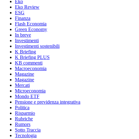
Eko
Eko Review
ESG
Finanza
Flash Economia
Green Economy
In breve
Investimenti
Investimenti sostenibili
K Briefing
K Briefing PLUS
KB commenti
Macroeconomia
Magazine
Magazine
Mercati
Microeconomia
Mondo ETF
Pensione e previdenza integrativa
Politica
Risparmio
Rubriche
Rumors
Sotto Traccia
Tecnologia