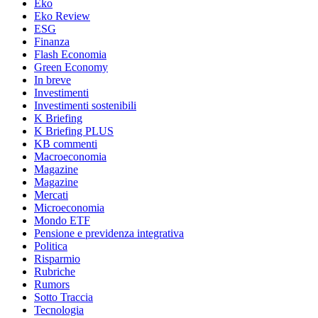
Eko
Eko Review
ESG
Finanza
Flash Economia
Green Economy
In breve
Investimenti
Investimenti sostenibili
K Briefing
K Briefing PLUS
KB commenti
Macroeconomia
Magazine
Magazine
Mercati
Microeconomia
Mondo ETF
Pensione e previdenza integrativa
Politica
Risparmio
Rubriche
Rumors
Sotto Traccia
Tecnologia