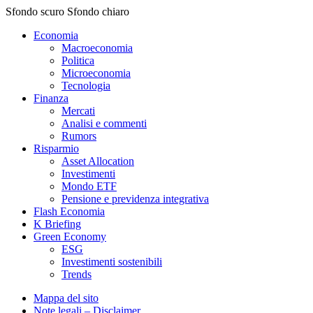
Sfondo scuro
Sfondo chiaro
Economia
Macroeconomia
Politica
Microeconomia
Tecnologia
Finanza
Mercati
Analisi e commenti
Rumors
Risparmio
Asset Allocation
Investimenti
Mondo ETF
Pensione e previdenza integrativa
Flash Economia
K Briefing
Green Economy
ESG
Investimenti sostenibili
Trends
Mappa del sito
Note legali – Disclaimer