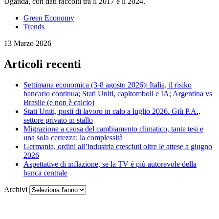
Uganda, con dati raccolti tra il 2017 e il 2024.
Green Economy
Trends
13 Marzo 2026
Articoli recenti
Settimana economica (3-8 agosto 2026): Italia, il risiko
bancario continua; Stati Uniti, capitomboli e IA; Argentina vs
Brasile (e non è calcio)
Stati Uniti, posti di lavoro in calo a luglio 2026. Giù P.A.,
settore privato in stallo
Migrazione a causa del cambiamento climatico, tante tesi e
una sola certezza: la complessità
Germania, ordini all’industria cresciuti oltre le attese a giugno
2026
Aspettative di inflazione, se la TV è più autorevole della
banca centrale
Archivi