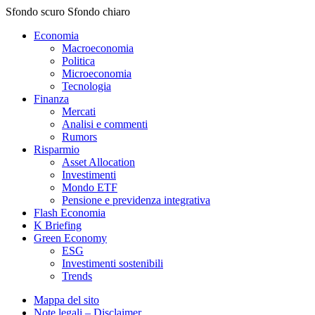
Sfondo scuro
Sfondo chiaro
Economia
Macroeconomia
Politica
Microeconomia
Tecnologia
Finanza
Mercati
Analisi e commenti
Rumors
Risparmio
Asset Allocation
Investimenti
Mondo ETF
Pensione e previdenza integrativa
Flash Economia
K Briefing
Green Economy
ESG
Investimenti sostenibili
Trends
Mappa del sito
Note legali – Disclaimer