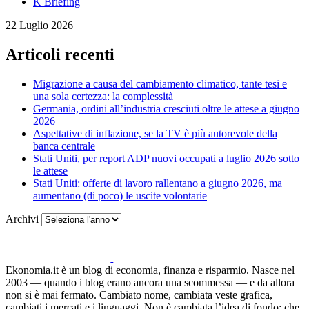
K Briefing
22 Luglio 2026
Articoli recenti
Migrazione a causa del cambiamento climatico, tante tesi e
una sola certezza: la complessità
Germania, ordini all’industria cresciuti oltre le attese a giugno
2026
Aspettative di inflazione, se la TV è più autorevole della
banca centrale
Stati Uniti, per report ADP nuovi occupati a luglio 2026 sotto
le attese
Stati Uniti: offerte di lavoro rallentano a giugno 2026, ma
aumentano (di poco) le uscite volontarie
Archivi
Ekonomia.it è un blog di economia, finanza e risparmio. Nasce nel
2003 — quando i blog erano ancora una scommessa — e da allora
non si è mai fermato. Cambiato nome, cambiata veste grafica,
cambiati i mercati e i linguaggi. Non è cambiata l’idea di fondo: che