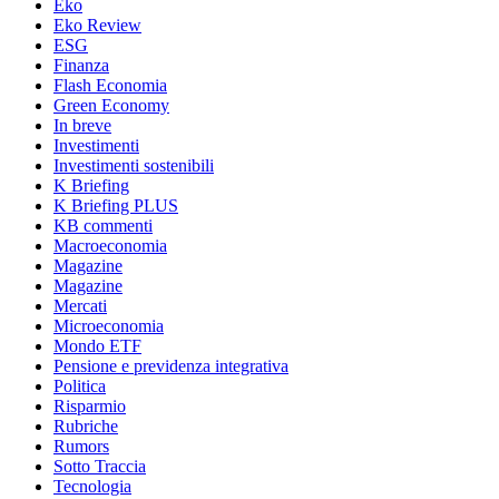
Eko
Eko Review
ESG
Finanza
Flash Economia
Green Economy
In breve
Investimenti
Investimenti sostenibili
K Briefing
K Briefing PLUS
KB commenti
Macroeconomia
Magazine
Magazine
Mercati
Microeconomia
Mondo ETF
Pensione e previdenza integrativa
Politica
Risparmio
Rubriche
Rumors
Sotto Traccia
Tecnologia