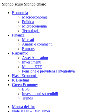
Sfondo scuro
Sfondo chiaro
Economia
Macroeconomia
Politica
Microeconomia
Tecnologia
Finanza
Mercati
Analisi e commenti
Rumors
Risparmio
Asset Allocation
Investimenti
Mondo ETF
Pensione e previdenza integrativa
Flash Economia
K Briefing
Green Economy
ESG
Investimenti sostenibili
Trends
Mappa del sito
Note legali – Disclaimer