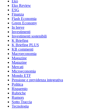
Eko
Eko Review
ESG
Finanza
Flash Economia
Green Economy
In breve
Investimenti
Investimenti sostenibili
K Briefing
K Briefing PLUS
KB commenti
Macroeconomia
Magazine
Magazine
Mercati
Microeconomia
Mondo ETF
Pensione e previdenza integrativa
Politica
Risparmio
Rubriche
Rumors
Sotto Traccia
Tecnologia