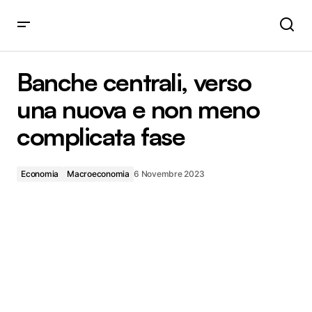
Banche centrali, verso una nuova e non meno complicata
fase
Banche centrali, verso
una nuova e non meno
complicata fase
Economia
Macroeconomia
6 Novembre 2023