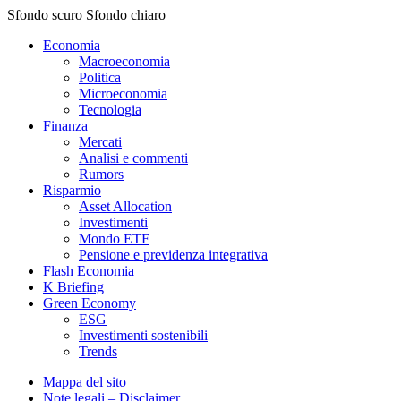
Sfondo scuro
Sfondo chiaro
Economia
Macroeconomia
Politica
Microeconomia
Tecnologia
Finanza
Mercati
Analisi e commenti
Rumors
Risparmio
Asset Allocation
Investimenti
Mondo ETF
Pensione e previdenza integrativa
Flash Economia
K Briefing
Green Economy
ESG
Investimenti sostenibili
Trends
Mappa del sito
Note legali – Disclaimer