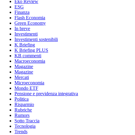
Eko Review
ESG
Finanza
Flash Economia
Green Economy
In breve
Investimenti
Investimenti sostenibili
K Briefing
K Briefing PLUS
KB commenti
Macroeconomia
Magazine
Magazine
Mercati
Microeconomia
Mondo ETF
Pensione e previdenza integrativa
Politica
Risparmio
Rubriche
Rumors
Sotto Traccia
Tecnologia
Trends