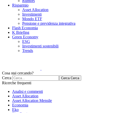
Rumors
Risparmio
Asset Allocation
Investimenti
Mondo ETF
Pensione e previdenza integrativa
Flash Economia
K Briefing
Green Economy
ESG
Investimenti sostenibili
Trends
Cosa stai cercando?
Cerca
Cerca
Cerca
Ricerche frequenti
Analisi e commenti
Asset Allocation
Asset Allocation Mensile
Economia
Eko