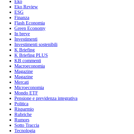
Eko
Eko Review
ESG
Finanza
Flash Economia
Green Economy
In breve
Investimenti
Investimenti sostenibili
K Briefing
K Briefing PLUS
KB commenti
Macroeconomia
Magazine
Magazine
Mercati
Microeconomia
Mondo ETF
Pensione e previdenza integrativa
Politica
Risparmio
Rubriche
Rumors
Sotto Traccia
Tecnologia