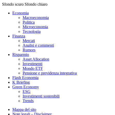
Sfondo scuro
Sfondo chiaro
Economia
Macroeconomia
Politica
Microeconomia
Tecnologia
Finanza
Mercati
Analisi e commenti
Rumors
Risparmio
Asset Allocation
Investimenti
Mondo ETF
Pensione e previdenza integrativa
Flash Economia
K Briefing
Green Economy
ESG
Investimenti sostenibili
Trends
Mappa del sito
Note legali – Disclaimer