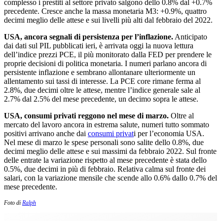
complesso i prestiti al settore privato salgono dello 0.8% dal +0.7%
precedente. Cresce anche la massa monetaria M3: +0.9%, quattro
decimi meglio delle attese e sui livelli più alti dal febbraio del 2022.
USA, ancora segnali di persistenza per l’inflazione.
Anticipato
dai dati sul PIL pubblicati ieri, è arrivata oggi la nuova lettura
dell’indice prezzi PCE, il più monitorato dalla FED per prendere le
proprie decisioni di politica monetaria. I numeri parlano ancora di
persistente inflazione e sembrano allontanare ulteriormente un
allentamento sui tassi di interesse. La PCE core rimane ferma al
2.8%, due decimi oltre le attese, mentre l’indice generale sale al
2.7% dal 2.5% del mese precedente, un decimo sopra le attese.
USA, consumi privati reggono nel mese di marzo.
Oltre al
mercato del lavoro ancora in estrema salute, numeri tutto sommato
positivi arrivano anche dai
consumi privat
i per l’economia USA.
Nel mese di marzo le spese personali sono salite dello 0.8%, due
decimi meglio delle attese e sui massimi da febbraio 2022. Sul fronte
delle entrate la variazione rispetto al mese precedente è stata dello
0.5%, due decimi in più di febbraio. Relativa calma sul fronte dei
salari, con la variazione mensile che scende allo 0.6% dallo 0.7% del
mese precedente.
Foto di
Ralph