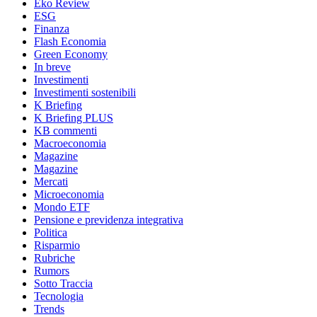
Eko Review
ESG
Finanza
Flash Economia
Green Economy
In breve
Investimenti
Investimenti sostenibili
K Briefing
K Briefing PLUS
KB commenti
Macroeconomia
Magazine
Magazine
Mercati
Microeconomia
Mondo ETF
Pensione e previdenza integrativa
Politica
Risparmio
Rubriche
Rumors
Sotto Traccia
Tecnologia
Trends