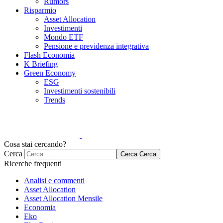
Rumors
Risparmio
Asset Allocation
Investimenti
Mondo ETF
Pensione e previdenza integrativa
Flash Economia
K Briefing
Green Economy
ESG
Investimenti sostenibili
Trends
Cosa stai cercando?
Cerca
Cerca
Cerca
Ricerche frequenti
Analisi e commenti
Asset Allocation
Asset Allocation Mensile
Economia
Eko