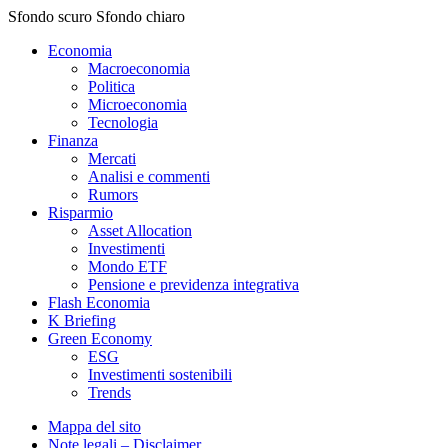
Sfondo scuro
Sfondo chiaro
Economia
Macroeconomia
Politica
Microeconomia
Tecnologia
Finanza
Mercati
Analisi e commenti
Rumors
Risparmio
Asset Allocation
Investimenti
Mondo ETF
Pensione e previdenza integrativa
Flash Economia
K Briefing
Green Economy
ESG
Investimenti sostenibili
Trends
Mappa del sito
Note legali – Disclaimer