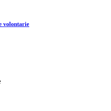
e volontarie
e