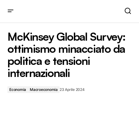
McKinsey Global Survey: ottimismo minacciato da politica
e tensioni internazionali
McKinsey Global Survey:
ottimismo minacciato da
politica e tensioni
internazionali
Economia
Macroeconomia
23 Aprile 2024