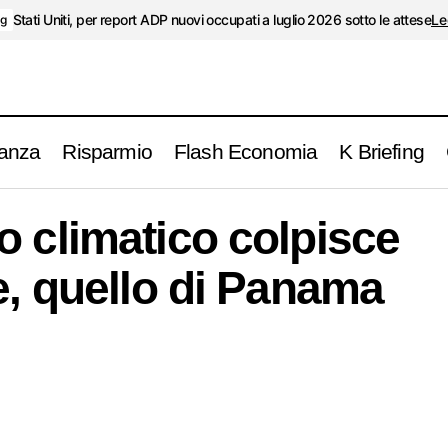
Stati Uniti, per report ADP nuovi occupati a luglio 2026 sotto le attese
Le
ng
anza
Risparmio
Flash Economia
K Briefing
Il cambiamento climatico colpisce un altro canale, 
ends
o climatico colpisce
e, quello di Panama