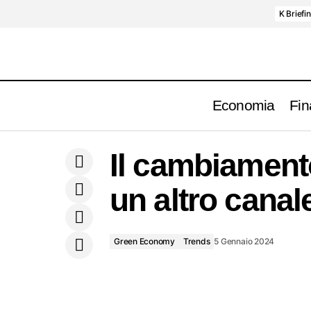
K Briefi
Economia
Fin
2024, puntare sulle azioni o sulle
Green Economy
Tr
Il cambiament
obbligazioni?
un altro canal
Green Economy
Trends
5 Gennaio 2024