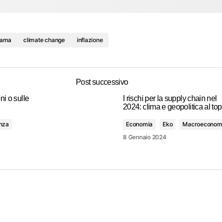
nama
climate change
inflazione
Post successivo
ni o sulle
I rischi per la supply chain nel
2024: clima e geopolitica al top
nza
Economia
Eko
Macroeconom
8 Gennaio 2024