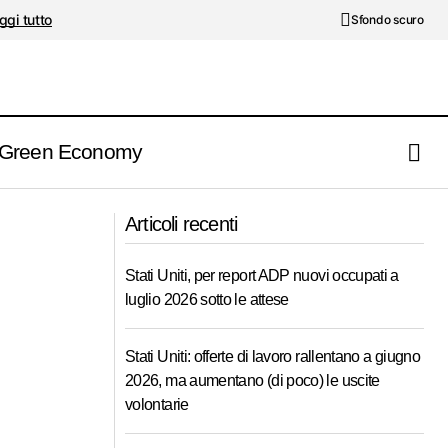
ggi tutto
Sfondo scuro
Green Economy
I rischi per la supply chain nel 2024:
quello di Panama
Articoli recenti
clima e geopolitica al top
Stati Uniti, per report ADP nuovi occupati a
luglio 2026 sotto le attese
Stati Uniti: offerte di lavoro rallentano a giugno
2026, ma aumentano (di poco) le uscite
volontarie