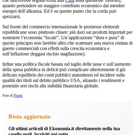
che lancerebbe segnali errati alla
Cina
sulla questione Taiwan),
quanto pretendere un maggior contributo economico dai membri
europei dell’alleanza. Ed è su questo punto che la corda può
spezzarsi.
Sul fronte del commercio internazionale le promesse elettorali
repubblicane sono piuttosto chiare: più dazi sui prodotti importati per
sostenere l’economia “locale”. Un’applicazione “dura e pura” di
questo principio non farebbe altro che scatenare una nuova ondata di
guerre commerciali con effetti sulla crescita economica e
sull’inflazione (leggasi rischio stagflazione).
Infine una politica fiscale basata sul taglio delle tasse e sull’aumento
della spesa pubblica in deficit può complicare ulteriormente il già
delicato equilibrio dei conti pubblici statunitensi ed incidere sulla
qualità dei titoli sul debito pubblico USA, alzando i rendimenti e
ponendo seri rischi alla stabilità finanziaria globale.
Foto di
Pexels
Resta aggiornato
Gli ultimi articoli di Ekonomia.it direttamente nella tua
casella mail. Iscriviti qui sotto.