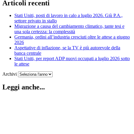
Articoli recenti
Stati Uniti, posti di lavoro in calo a luglio 2026. Giù P.A.,
settore privato in stallo
Migrazione a causa del cambiamento climatico, tante tesi e
una sola certezza: la complessità
Germania, ordini all’industria cresciuti oltre le attese a giugno
2026
Aspettative di inflazione, se la TV è più autorevole della
banca centrale
Stati Uniti, per report ADP nuovi occupati a luglio 2026 sotto
le attese
Archivi
Leggi anche...