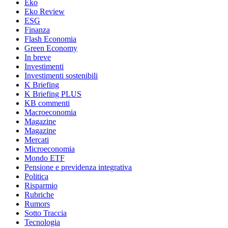
Eko
Eko Review
ESG
Finanza
Flash Economia
Green Economy
In breve
Investimenti
Investimenti sostenibili
K Briefing
K Briefing PLUS
KB commenti
Macroeconomia
Magazine
Magazine
Mercati
Microeconomia
Mondo ETF
Pensione e previdenza integrativa
Politica
Risparmio
Rubriche
Rumors
Sotto Traccia
Tecnologia