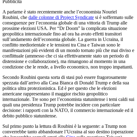
Pubblicità
A parlarne è stato recentemente anche l’economista Nouriel
Roubini, che
dalle colonne di Project Syndicate
si è soffermato sulle
conseguenze per l’economia globale di una vittoria di Trump alle
prossime elezioni USA. Per “Dr Doom” la complicata situazione
geopolitica internazionale fino ad ora ha avuto effetti transitori
sull’andamento dell’economia globale. La guerra in Ucraina, il
conflitto mediorientale e le tensioni tra Cina e Taiwan sono le
manifestazioni più evidenti di un mondo tornato più che mai diviso e
conflittuale (ammesso che ci sia effettivamente stato un periodo di
distensione e collaborazione), ma rimangono al momento in una
condizione che le rende, a livello economico, non troppo impattanti.
Secondo Roubini questa sorta di stasi può essere fragorosamente
spezzata dall’arrivo alla Casa Bianca di Donald Trump e della sua
politica ultra protezionistica. Ed è per questo che le elezioni
americane rappresentano il maggior rischio geopolitico
internazionale. Tre sono per l’economista statunitense i temi caldi sui
quali una presidenza Trump potrebbe incidere con particolare
decisione: i rapporti con la NATO, il commercio internazionale ed il
debito pubblico statunitense.
Sul primo punto la lettura di Roubini è la seguente: a Trump non
converrebbe tanto abbandonare l’Ucraina al suo destino (operazione