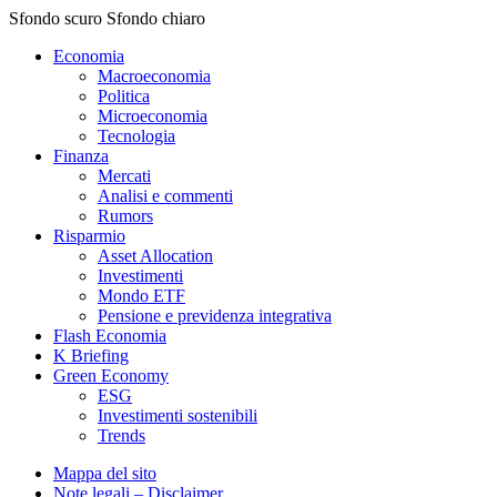
Sfondo scuro
Sfondo chiaro
Economia
Macroeconomia
Politica
Microeconomia
Tecnologia
Finanza
Mercati
Analisi e commenti
Rumors
Risparmio
Asset Allocation
Investimenti
Mondo ETF
Pensione e previdenza integrativa
Flash Economia
K Briefing
Green Economy
ESG
Investimenti sostenibili
Trends
Mappa del sito
Note legali – Disclaimer