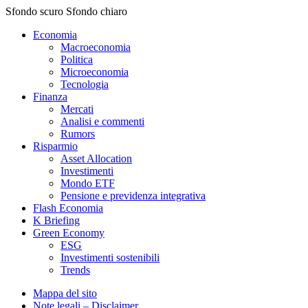
Sfondo scuro
Sfondo chiaro
Economia
Macroeconomia
Politica
Microeconomia
Tecnologia
Finanza
Mercati
Analisi e commenti
Rumors
Risparmio
Asset Allocation
Investimenti
Mondo ETF
Pensione e previdenza integrativa
Flash Economia
K Briefing
Green Economy
ESG
Investimenti sostenibili
Trends
Mappa del sito
Note legali – Disclaimer