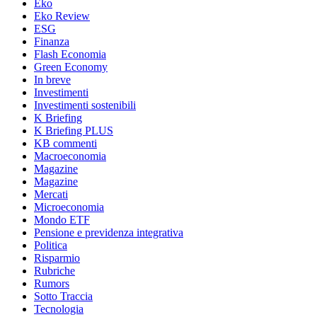
Eko
Eko Review
ESG
Finanza
Flash Economia
Green Economy
In breve
Investimenti
Investimenti sostenibili
K Briefing
K Briefing PLUS
KB commenti
Macroeconomia
Magazine
Magazine
Mercati
Microeconomia
Mondo ETF
Pensione e previdenza integrativa
Politica
Risparmio
Rubriche
Rumors
Sotto Traccia
Tecnologia