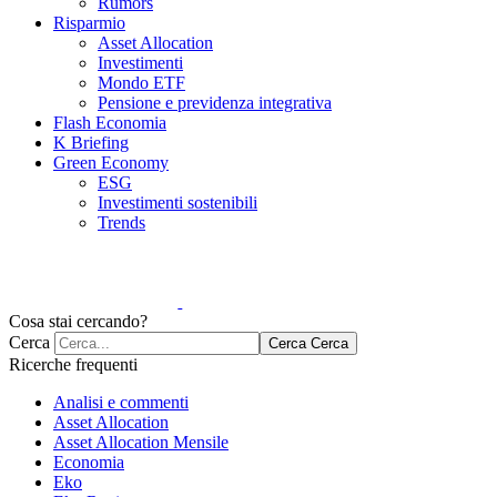
Rumors
Risparmio
Asset Allocation
Investimenti
Mondo ETF
Pensione e previdenza integrativa
Flash Economia
K Briefing
Green Economy
ESG
Investimenti sostenibili
Trends
Cosa stai cercando?
Cerca
Cerca
Cerca
Ricerche frequenti
Analisi e commenti
Asset Allocation
Asset Allocation Mensile
Economia
Eko