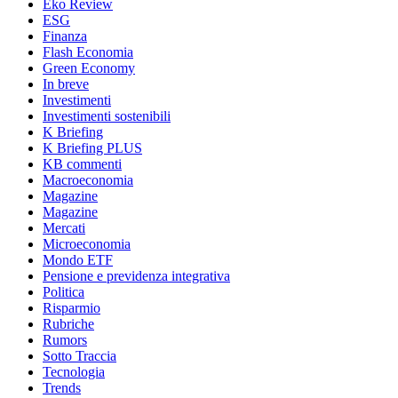
Eko Review
ESG
Finanza
Flash Economia
Green Economy
In breve
Investimenti
Investimenti sostenibili
K Briefing
K Briefing PLUS
KB commenti
Macroeconomia
Magazine
Magazine
Mercati
Microeconomia
Mondo ETF
Pensione e previdenza integrativa
Politica
Risparmio
Rubriche
Rumors
Sotto Traccia
Tecnologia
Trends