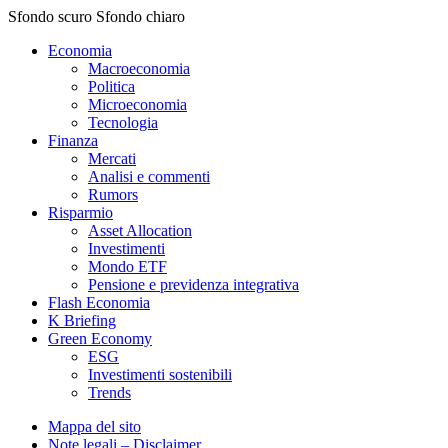
Sfondo scuro
Sfondo chiaro
Economia
Macroeconomia
Politica
Microeconomia
Tecnologia
Finanza
Mercati
Analisi e commenti
Rumors
Risparmio
Asset Allocation
Investimenti
Mondo ETF
Pensione e previdenza integrativa
Flash Economia
K Briefing
Green Economy
ESG
Investimenti sostenibili
Trends
Mappa del sito
Note legali – Disclaimer