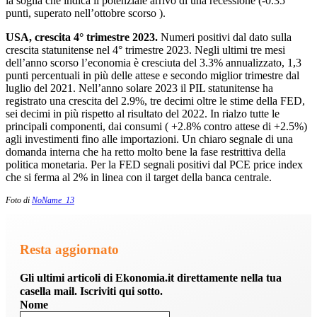
la soglia che indica il potenziale arrivo di una recessione (-0.35
punti, superato nell’ottobre scorso ).
USA, crescita 4° trimestre 2023.
Numeri positivi dal dato sulla
crescita statunitense nel 4° trimestre 2023. Negli ultimi tre mesi
dell’anno scorso l’economia è cresciuta del 3.3% annualizzato, 1,3
punti percentuali in più delle attese e secondo miglior trimestre dal
luglio del 2021. Nell’anno solare 2023 il PIL statunitense ha
registrato una crescita del 2.9%, tre decimi oltre le stime della FED,
sei decimi in più rispetto al risultato del 2022. In rialzo tutte le
principali componenti, dai consumi ( +2.8% contro attese di +2.5%)
agli investimenti fino alle importazioni. Un chiaro segnale di una
domanda interna che ha retto molto bene la fase restrittiva della
politica monetaria. Per la FED segnali positivi dal PCE price index
che si ferma al 2% in linea con il target della banca centrale.
Foto di
NoName_13
Resta aggiornato
Gli ultimi articoli di Ekonomia.it direttamente nella tua
casella mail. Iscriviti qui sotto.
Nome