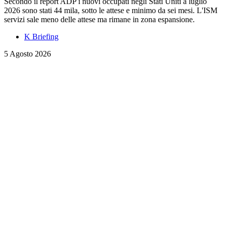
Secondo il report ADP i nuovi occupati negli Stati Uniti a luglio
2026 sono stati 44 mila, sotto le attese e minimo da sei mesi. L'ISM
servizi sale meno delle attese ma rimane in zona espansione.
K Briefing
5 Agosto 2026