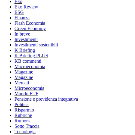
Eko
Eko Review
ESG
Finanza
Flash Economia
Green Economy
In breve
Investimenti
Investimenti sostenibili
K Briefing
K Briefing PLUS
KB commenti
Macroeconomia
Magazine
Magazine
Mercati
Microeconomia
Mondo ETF
Pensione e previdenza integrativa
Politica
Risparmio
Rubriche
Rumors
Sotto Traccia
Tecnologia