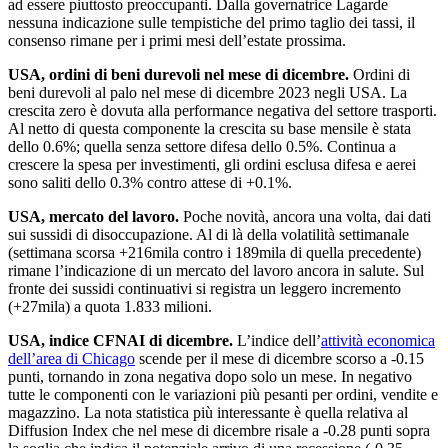
ad essere piuttosto preoccupanti. Dalla governatrice Lagarde
nessuna indicazione sulle tempistiche del primo taglio dei tassi, il
consenso rimane per i primi mesi dell’estate prossima.
USA, ordini di beni durevoli nel mese di dicembre.
Ordini di
beni durevoli al palo nel mese di dicembre 2023 negli USA. La
crescita zero è dovuta alla performance negativa del settore trasporti.
Al netto di questa componente la crescita su base mensile è stata
dello 0.6%; quella senza settore difesa dello 0.5%. Continua a
crescere la spesa per investimenti, gli ordini esclusa difesa e aerei
sono saliti dello 0.3% contro attese di +0.1%.
USA, mercato del lavoro.
Poche novità, ancora una volta, dai dati
sui sussidi di disoccupazione. Al di là della volatilità settimanale
(settimana scorsa +216mila contro i 189mila di quella precedente)
rimane l’indicazione di un mercato del lavoro ancora in salute. Sul
fronte dei sussidi continuativi si registra un leggero incremento
(+27mila) a quota 1.833 milioni.
USA, indice CFNAI di dicembre.
L’indice dell’
attività economica
dell’area di Chicago
scende per il mese di dicembre scorso a -0.15
punti, tornando in zona negativa dopo solo un mese. In negativo
tutte le componenti con le variazioni più pesanti per ordini, vendite e
magazzino. La nota statistica più interessante è quella relativa al
Diffusion Index che nel mese di dicembre risale a -0.28 punti sopra