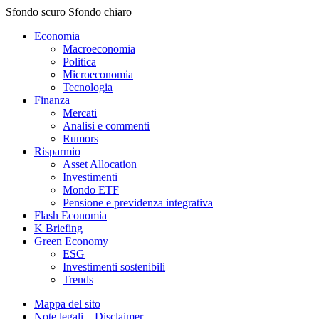
Sfondo scuro
Sfondo chiaro
Economia
Macroeconomia
Politica
Microeconomia
Tecnologia
Finanza
Mercati
Analisi e commenti
Rumors
Risparmio
Asset Allocation
Investimenti
Mondo ETF
Pensione e previdenza integrativa
Flash Economia
K Briefing
Green Economy
ESG
Investimenti sostenibili
Trends
Mappa del sito
Note legali – Disclaimer