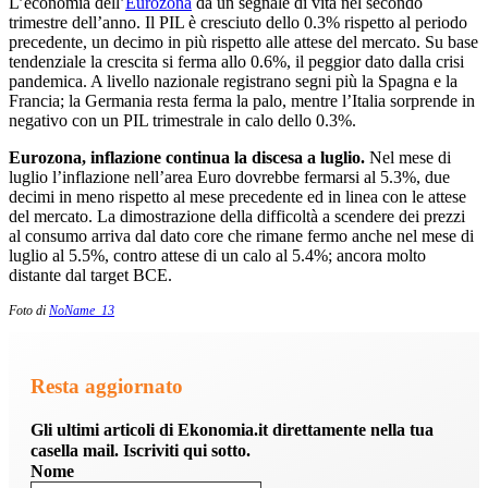
L’economia dell’
Eurozona
da un segnale di vita nel secondo
trimestre dell’anno. Il PIL è cresciuto dello 0.3% rispetto al periodo
precedente, un decimo in più rispetto alle attese del mercato. Su base
tendenziale la crescita si ferma allo 0.6%, il peggior dato dalla crisi
pandemica. A livello nazionale registrano segni più la Spagna e la
Francia; la Germania resta ferma la palo, mentre l’Italia sorprende in
negativo con un PIL trimestrale in calo dello 0.3%.
Eurozona, inflazione continua la discesa a luglio.
Nel mese di
luglio l’inflazione nell’area Euro dovrebbe fermarsi al 5.3%, due
decimi in meno rispetto al mese precedente ed in linea con le attese
del mercato. La dimostrazione della difficoltà a scendere dei prezzi
al consumo arriva dal dato core che rimane fermo anche nel mese di
luglio al 5.5%, contro attese di un calo al 5.4%; ancora molto
distante dal target BCE.
Foto di
NoName_13
Resta aggiornato
Gli ultimi articoli di Ekonomia.it direttamente nella tua
casella mail. Iscriviti qui sotto.
Nome