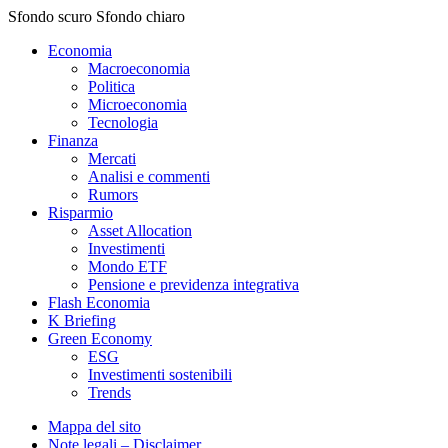
Sfondo scuro
Sfondo chiaro
Economia
Macroeconomia
Politica
Microeconomia
Tecnologia
Finanza
Mercati
Analisi e commenti
Rumors
Risparmio
Asset Allocation
Investimenti
Mondo ETF
Pensione e previdenza integrativa
Flash Economia
K Briefing
Green Economy
ESG
Investimenti sostenibili
Trends
Mappa del sito
Note legali – Disclaimer