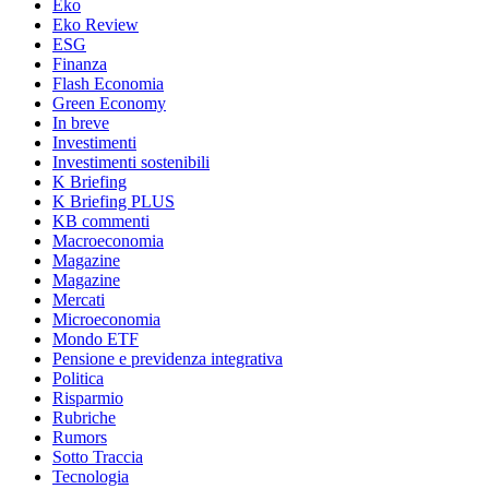
Eko
Eko Review
ESG
Finanza
Flash Economia
Green Economy
In breve
Investimenti
Investimenti sostenibili
K Briefing
K Briefing PLUS
KB commenti
Macroeconomia
Magazine
Magazine
Mercati
Microeconomia
Mondo ETF
Pensione e previdenza integrativa
Politica
Risparmio
Rubriche
Rumors
Sotto Traccia
Tecnologia