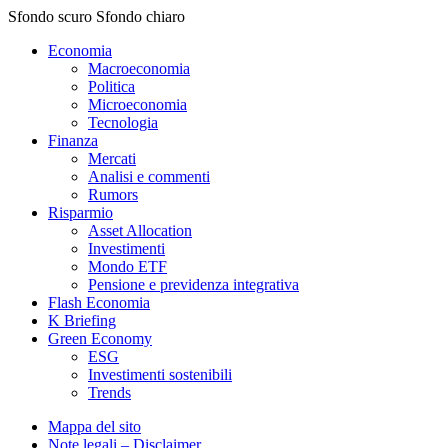
Sfondo scuro
Sfondo chiaro
Economia
Macroeconomia
Politica
Microeconomia
Tecnologia
Finanza
Mercati
Analisi e commenti
Rumors
Risparmio
Asset Allocation
Investimenti
Mondo ETF
Pensione e previdenza integrativa
Flash Economia
K Briefing
Green Economy
ESG
Investimenti sostenibili
Trends
Mappa del sito
Note legali – Disclaimer