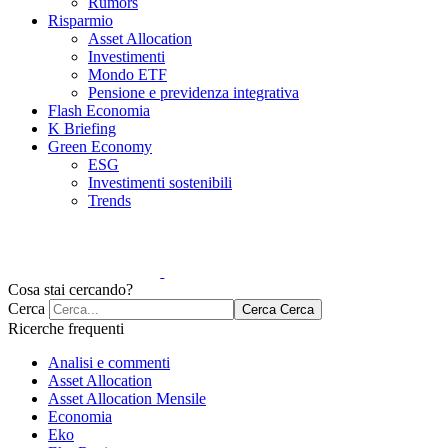
Rumors
Risparmio
Asset Allocation
Investimenti
Mondo ETF
Pensione e previdenza integrativa
Flash Economia
K Briefing
Green Economy
ESG
Investimenti sostenibili
Trends
Cosa stai cercando?
Cerca
Cerca
Cerca
Ricerche frequenti
Analisi e commenti
Asset Allocation
Asset Allocation Mensile
Economia
Eko