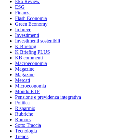
Eko Review
ESG
Finanza
Flash Economia
Green Economy
In breve
Investimenti
Investimenti sostenibili
K Briefing
K Briefing PLUS
KB commenti
Macroeconomia
Magazine
Magazine
Mercati
Microeconomia
Mondo ETF
Pensione e previdenza integrativa
Politica
Risparmio
Rubriche
Rumors
Sotto Traccia
Tecnologia
Trends