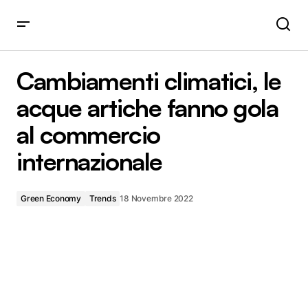
Cambiamenti climatici, le acque artiche fanno gola al
commercio internazionale
Cambiamenti climatici, le
acque artiche fanno gola
al commercio
internazionale
Green Economy
Trends
18 Novembre 2022