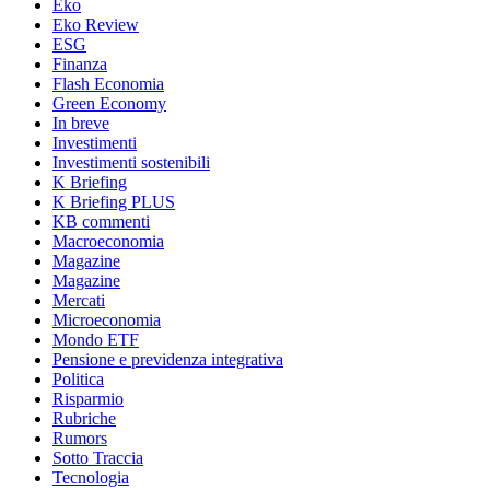
Eko
Eko Review
ESG
Finanza
Flash Economia
Green Economy
In breve
Investimenti
Investimenti sostenibili
K Briefing
K Briefing PLUS
KB commenti
Macroeconomia
Magazine
Magazine
Mercati
Microeconomia
Mondo ETF
Pensione e previdenza integrativa
Politica
Risparmio
Rubriche
Rumors
Sotto Traccia
Tecnologia