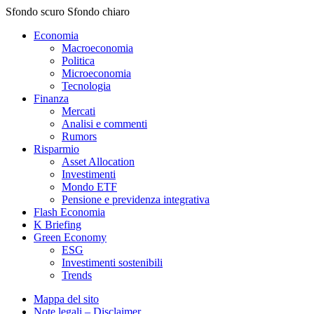
Sfondo scuro
Sfondo chiaro
Economia
Macroeconomia
Politica
Microeconomia
Tecnologia
Finanza
Mercati
Analisi e commenti
Rumors
Risparmio
Asset Allocation
Investimenti
Mondo ETF
Pensione e previdenza integrativa
Flash Economia
K Briefing
Green Economy
ESG
Investimenti sostenibili
Trends
Mappa del sito
Note legali – Disclaimer