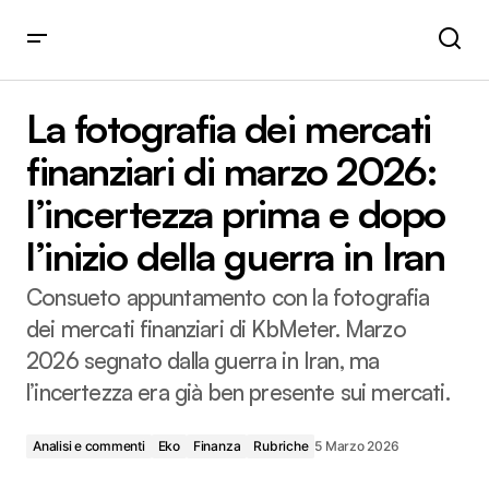
La fotografia dei mercati finanziari di marzo 2026:
l’incertezza prima e dopo l’inizio della guerra in Iran
La fotografia dei mercati
finanziari di marzo 2026:
l’incertezza prima e dopo
l’inizio della guerra in Iran
Consueto appuntamento con la fotografia
dei mercati finanziari di KbMeter. Marzo
2026 segnato dalla guerra in Iran, ma
l’incertezza era già ben presente sui mercati.
Analisi e commenti
Eko
Finanza
Rubriche
5 Marzo 2026