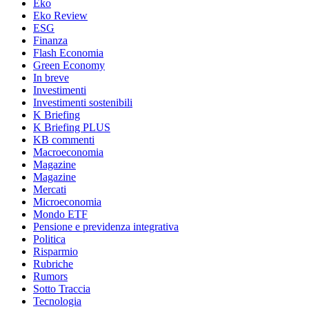
Eko
Eko Review
ESG
Finanza
Flash Economia
Green Economy
In breve
Investimenti
Investimenti sostenibili
K Briefing
K Briefing PLUS
KB commenti
Macroeconomia
Magazine
Magazine
Mercati
Microeconomia
Mondo ETF
Pensione e previdenza integrativa
Politica
Risparmio
Rubriche
Rumors
Sotto Traccia
Tecnologia