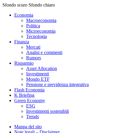
Sfondo scuro
Sfondo chiaro
Economia
Macroeconomia
Politica
Microeconomia
Tecnologia
Finanza
Mercati
Analisi e commenti
Rumors
Risparmio
Asset Allocation
Investimenti
Mondo ETF
Pensione e previdenza integrativa
Flash Economia
K Briefing
Green Economy
ESG
Investimenti sostenibili
Trends
Mappa del sito
Note legali – Disclaimer