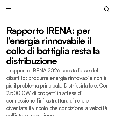
Rapporto IRENA: per l’energia rinnovabile il collo di
bottiglia resta la distribuzione
Rapporto IRENA: per
l’energia rinnovabile il
collo di bottiglia resta la
distribuzione
Il rapporto IRENA 2026 sposta l’asse del
dibattito: produrre energia rinnovabile non è
più il problema principale. Distribuirla lo è. Con
2.500 GW di progetti in attesa di
connessione, l’infrastruttura di rete è
diventata il vincolo che condiziona la velocità
dell’intera transizione.