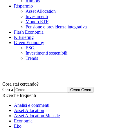
Rumors
Risparmio
Asset Allocation
Investimenti
Mondo ETF
Pensione e previdenza integrativa
Flash Economia
K Briefing
Green Economy
ESG
Investimenti sostenibili
Trends
Cosa stai cercando?
Cerca
Cerca
Cerca
Ricerche frequenti
Analisi e commenti
Asset Allocation
Asset Allocation Mensile
Economia
Eko