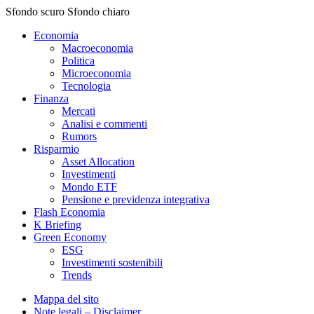
Sfondo scuro
Sfondo chiaro
Economia
Macroeconomia
Politica
Microeconomia
Tecnologia
Finanza
Mercati
Analisi e commenti
Rumors
Risparmio
Asset Allocation
Investimenti
Mondo ETF
Pensione e previdenza integrativa
Flash Economia
K Briefing
Green Economy
ESG
Investimenti sostenibili
Trends
Mappa del sito
Note legali – Disclaimer