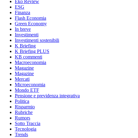
Eko Review
ESG
Finanza
Flash Economia
Green Economy
In breve
Investimenti
Investimenti sostenibili
K Briefing
K Briefing PLUS
KB commenti
Macroeconomia
Magazine
Magazine
Mercati
Microeconomia
Mondo ETF
Pensione e previdenza integrativa
Politica
Risparmio
Rubriche
Rumors
Sotto Traccia
Tecnologia
Trends