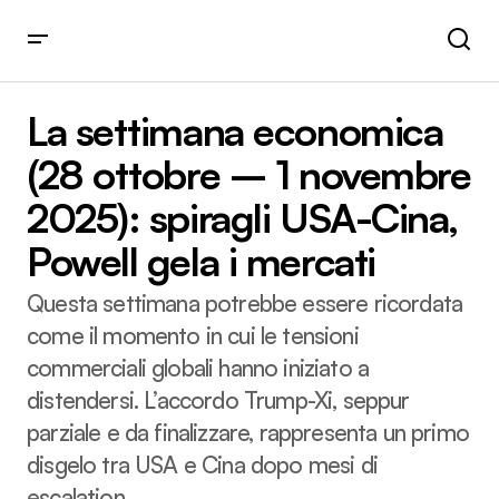
La settimana economica (28 ottobre – 1 novembre 2025):
spiragli USA-Cina, Powell gela i mercati
La settimana economica
(28 ottobre – 1 novembre
2025): spiragli USA-Cina,
Powell gela i mercati
Questa settimana potrebbe essere ricordata
come il momento in cui le tensioni
commerciali globali hanno iniziato a
distendersi. L’accordo Trump-Xi, seppur
parziale e da finalizzare, rappresenta un primo
disgelo tra USA e Cina dopo mesi di
escalation.