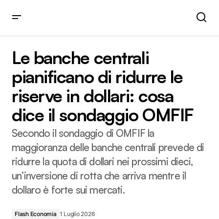
Le banche centrali pianificano di ridurre le riserve in dollari:
cosa dice il sondaggio OMFIF
Le banche centrali
pianificano di ridurre le
riserve in dollari: cosa
dice il sondaggio OMFIF
Secondo il sondaggio di OMFIF la
maggioranza delle banche centrali prevede di
ridurre la quota di dollari nei prossimi dieci,
un’inversione di rotta che arriva mentre il
dollaro è forte sui mercati.
Flash Economia
1 Luglio 2026