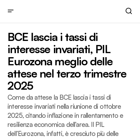
BCE lascia i tassi di interesse invariati, PIL Eurozona meglio
delle attese nel terzo trimestre 2025
BCE lascia i tassi di
interesse invariati, PIL
Eurozona meglio delle
attese nel terzo trimestre
2025
Come da attese la BCE lascia i tassi di
interesse invariati nella riunione di ottobre
2025, citando inflazione in rallentamento e
resilienza economica dell’area. Il PIL
dell’Eurozona, infatti, è cresciuto più delle