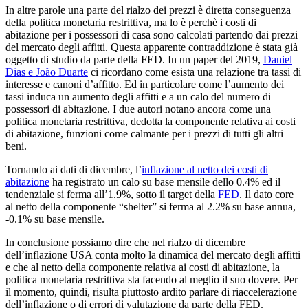
In altre parole una parte del rialzo dei prezzi è diretta conseguenza
della politica monetaria restrittiva, ma lo è perchè i costi di
abitazione per i possessori di casa sono calcolati partendo dai prezzi
del mercato degli affitti. Questa apparente contraddizione è stata già
oggetto di studio da parte della FED. In un paper del 2019,
Daniel
Dias e João Duarte
ci ricordano come esista una relazione tra tassi di
interesse e canoni d’affitto. Ed in particolare come l’aumento dei
tassi induca un aumento degli affitti e a un calo del numero di
possessori di abitazione. I due autori notano ancora come una
politica monetaria restrittiva, dedotta la componente relativa ai costi
di abitazione, funzioni come calmante per i prezzi di tutti gli altri
beni.
Tornando ai dati di dicembre, l’
inflazione al netto dei costi di
abitazione
ha registrato un calo su base mensile dello 0.4% ed il
tendenziale si ferma all’1.9%, sotto il target della
FED
. Il dato core
al netto della componente “shelter” si ferma al 2.2% su base annua,
-0.1% su base mensile.
In conclusione possiamo dire che nel rialzo di dicembre
dell’inflazione USA conta molto la dinamica del mercato degli affitti
e che al netto della componente relativa ai costi di abitazione, la
politica monetaria restrittiva sta facendo al meglio il suo dovere. Per
il momento, quindi, risulta piuttosto ardito parlare di riaccelerazione
dell’inflazione o di errori di valutazione da parte della FED.