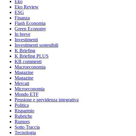
Eko
Eko Review
ESG
Finanza
Flash Economia
Green Economy
In breve
Investimenti
Investimenti sostenibili
K Briefing
K Briefing PLUS
KB commenti
Macroeconomia
Magazine
Magazine
Mercati
Microeconomia
Mondo ETF
Pensione e previdenza integrativa
Politica
Risparmio
Rubriche
Rumors
Sotto Traccia
Tecnologia