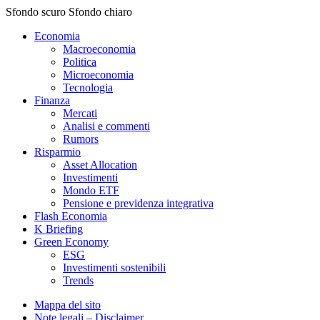
Sfondo scuro
Sfondo chiaro
Economia
Macroeconomia
Politica
Microeconomia
Tecnologia
Finanza
Mercati
Analisi e commenti
Rumors
Risparmio
Asset Allocation
Investimenti
Mondo ETF
Pensione e previdenza integrativa
Flash Economia
K Briefing
Green Economy
ESG
Investimenti sostenibili
Trends
Mappa del sito
Note legali – Disclaimer