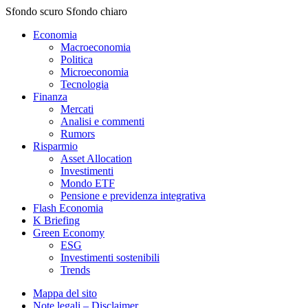
Sfondo scuro
Sfondo chiaro
Economia
Macroeconomia
Politica
Microeconomia
Tecnologia
Finanza
Mercati
Analisi e commenti
Rumors
Risparmio
Asset Allocation
Investimenti
Mondo ETF
Pensione e previdenza integrativa
Flash Economia
K Briefing
Green Economy
ESG
Investimenti sostenibili
Trends
Mappa del sito
Note legali – Disclaimer