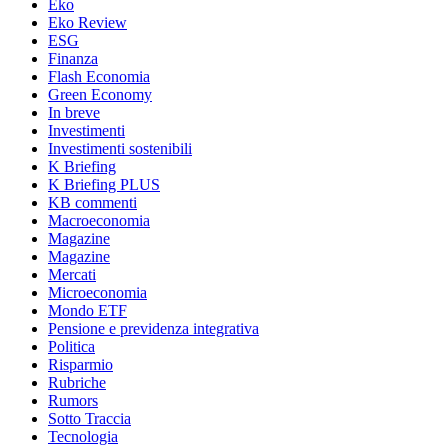
Eko
Eko Review
ESG
Finanza
Flash Economia
Green Economy
In breve
Investimenti
Investimenti sostenibili
K Briefing
K Briefing PLUS
KB commenti
Macroeconomia
Magazine
Magazine
Mercati
Microeconomia
Mondo ETF
Pensione e previdenza integrativa
Politica
Risparmio
Rubriche
Rumors
Sotto Traccia
Tecnologia