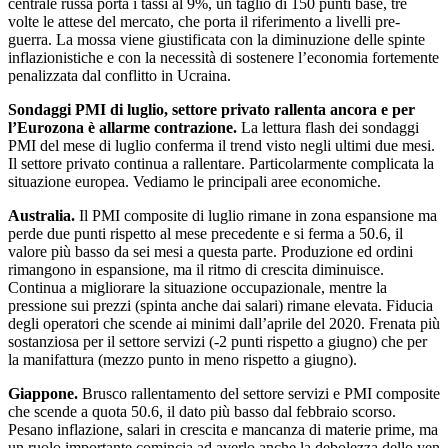
centrale russa porta i tassi al 9%, un taglio di 150 punti base, tre
volte le attese del mercato, che porta il riferimento a livelli pre-
guerra. La mossa viene giustificata con la diminuzione delle spinte
inflazionistiche e con la necessità di sostenere l’economia fortemente
penalizzata dal conflitto in Ucraina.
Sondaggi PMI di luglio, settore privato rallenta ancora e per
l’Eurozona è allarme contrazione.
La lettura flash dei sondaggi
PMI del mese di luglio conferma il trend visto negli ultimi due mesi.
Il settore privato continua a rallentare. Particolarmente complicata la
situazione europea. Vediamo le principali aree economiche.
Australia.
Il PMI composite di luglio rimane in zona espansione ma
perde due punti rispetto al mese precedente e si ferma a 50.6, il
valore più basso da sei mesi a questa parte. Produzione ed ordini
rimangono in espansione, ma il ritmo di crescita diminuisce.
Continua a migliorare la situazione occupazionale, mentre la
pressione sui prezzi (spinta anche dai salari) rimane elevata. Fiducia
degli operatori che scende ai minimi dall’aprile del 2020. Frenata più
sostanziosa per il settore servizi (-2 punti rispetto a giugno) che per
la manifattura (mezzo punto in meno rispetto a giugno).
Giappone.
Brusco rallentamento del settore servizi e PMI composite
che scende a quota 50.6, il dato più basso dal febbraio scorso.
Pesano inflazione, salari in crescita e mancanza di materie prime, ma
un ruolo importante comincia ad averlo anche la debolezza dello yen