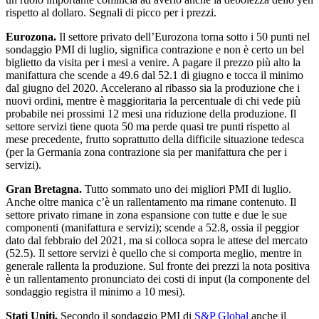
rispetto al dollaro. Segnali di picco per i prezzi.
Eurozona.
Il settore privato dell’Eurozona torna sotto i 50 punti nel
sondaggio PMI di luglio, significa contrazione e non è certo un bel
biglietto da visita per i mesi a venire. A pagare il prezzo più alto la
manifattura che scende a 49.6 dal 52.1 di giugno e tocca il minimo
dal giugno del 2020. Accelerano al ribasso sia la produzione che i
nuovi ordini, mentre è maggioritaria la percentuale di chi vede più
probabile nei prossimi 12 mesi una riduzione della produzione. Il
settore servizi tiene quota 50 ma perde quasi tre punti rispetto al
mese precedente, frutto soprattutto della difficile situazione tedesca
(per la Germania zona contrazione sia per manifattura che per i
servizi).
Gran Bretagna.
Tutto sommato uno dei migliori PMI di luglio.
Anche oltre manica c’è un rallentamento ma rimane contenuto. Il
settore privato rimane in zona espansione con tutte e due le sue
componenti (manifattura e servizi); scende a 52.8, ossia il peggior
dato dal febbraio del 2021, ma si colloca sopra le attese del mercato
(52.5). Il settore servizi è quello che si comporta meglio, mentre in
generale rallenta la produzione. Sul fronte dei prezzi la nota positiva
è un rallentamento pronunciato dei costi di input (la componente del
sondaggio registra il minimo a 10 mesi).
Stati Uniti.
Secondo il sondaggio PMI di
S&P Global
anche il