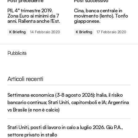
Post precedente
Post successivo
PIL 4° trimestre 2019.
Cina, banca centrale in
Zona Euro ai minimi da 7
movimento (lento). Tonfo
anni. Rallenta anche l'Est.
giapponese.
K Briefing
14 Febbraio 2020
K Briefing
17 Febbraio 2020
Pubblicità
Articoli recenti
Settimana economica (3-8 agosto 2026): Italia, il risiko
bancario continua; Stati Uniti, capitomboli e IA; Argentina
vs Brasile (e non è calcio)
Stati Uniti, posti di lavoro in calo a luglio 2026. Giù P.A.,
settore privato in stallo