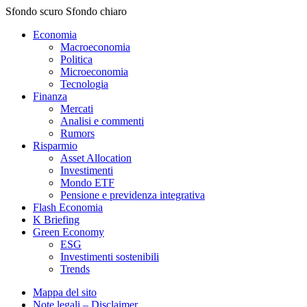
Sfondo scuro
Sfondo chiaro
Economia
Macroeconomia
Politica
Microeconomia
Tecnologia
Finanza
Mercati
Analisi e commenti
Rumors
Risparmio
Asset Allocation
Investimenti
Mondo ETF
Pensione e previdenza integrativa
Flash Economia
K Briefing
Green Economy
ESG
Investimenti sostenibili
Trends
Mappa del sito
Note legali – Disclaimer