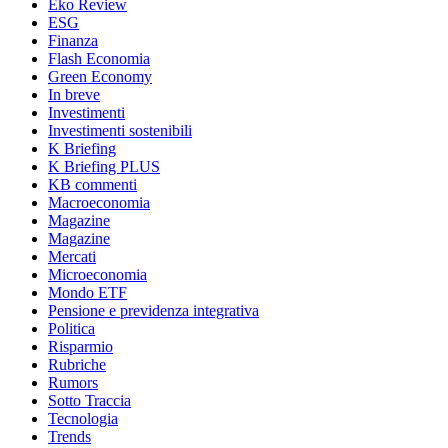
Eko Review
ESG
Finanza
Flash Economia
Green Economy
In breve
Investimenti
Investimenti sostenibili
K Briefing
K Briefing PLUS
KB commenti
Macroeconomia
Magazine
Magazine
Mercati
Microeconomia
Mondo ETF
Pensione e previdenza integrativa
Politica
Risparmio
Rubriche
Rumors
Sotto Traccia
Tecnologia
Trends