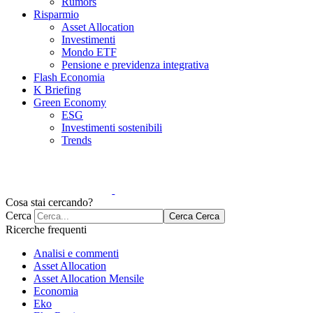
Rumors
Risparmio
Asset Allocation
Investimenti
Mondo ETF
Pensione e previdenza integrativa
Flash Economia
K Briefing
Green Economy
ESG
Investimenti sostenibili
Trends
Cosa stai cercando?
Cerca
Cerca
Cerca
Ricerche frequenti
Analisi e commenti
Asset Allocation
Asset Allocation Mensile
Economia
Eko