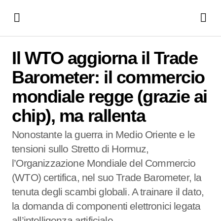
Il WTO aggiorna il Trade Barometer: il commercio mondiale
regge (grazie ai chip), ma rallenta
Il WTO aggiorna il Trade
Barometer: il commercio
mondiale regge (grazie ai
chip), ma rallenta
Nonostante la guerra in Medio Oriente e le
tensioni sullo Stretto di Hormuz,
l’Organizzazione Mondiale del Commercio
(WTO) certifica, nel suo Trade Barometer, la
tenuta degli scambi globali. A trainare il dato,
la domanda di componenti elettronici legata
all’intelligenza artificiale.