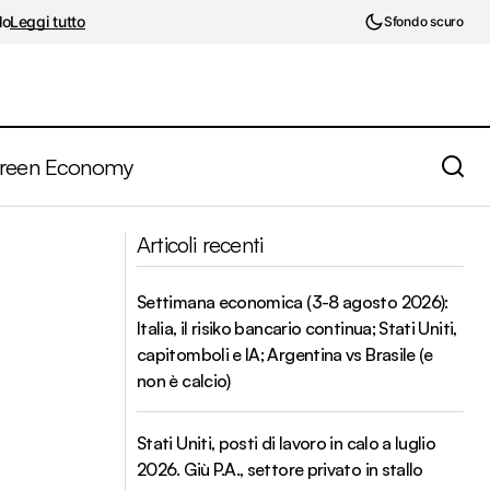
lo
Leggi tutto
Sfondo scuro
reen Economy
Il WTO aggiorna il Trade Barometer: il
 (NY Fed)
Articoli recenti
commercio mondiale regge (grazie ai
chip), ma rallenta
Settimana economica (3-8 agosto 2026):
Italia, il risiko bancario continua; Stati Uniti,
capitomboli e IA; Argentina vs Brasile (e
non è calcio)
Stati Uniti, posti di lavoro in calo a luglio
2026. Giù P.A., settore privato in stallo