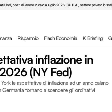
ati Uniti, posti di lavoro in calo a luglio 2026. Giù P.A., settore privato in stal
inanza
Risparmio
Flash Economia
K Briefing
G
Stati Uniti, aspettativa inflazione in calo a maggio 2026
ettativa inflazione in
 2026 (NY Fed)
York le aspettative di inflazione ad un anno calano
Germania tornano a scendere gli ordinativi