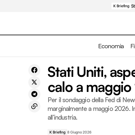
St
K Briefing
Economia
F
ETF attivi globali: patrimonio record a
Stati Uniti, asp
K Briefing
2.330 miliardi di dollari ad aprile 2026
calo a maggio
Per il sondaggio della Fed di New 
marginalmente a maggio 2026. In 
all’industria.
K Briefing
8 Giugno 2026