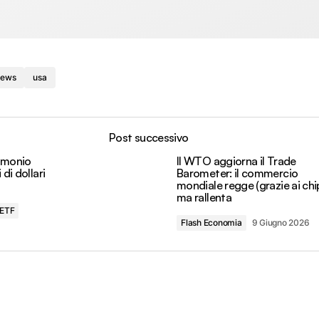
news
usa
Post successivo
rimonio
Il WTO aggiorna il Trade
di dollari
Barometer: il commercio
mondiale regge (grazie ai chip
ma rallenta
ETF
Flash Economia
9 Giugno 2026