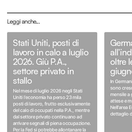
Leggi anche...
Stati Uniti, posti di
Germa
lavoro in calo a luglio
all’in
2026. Giù P.A.,
oltre 
settore privato in
giugn
stallo
In Germania
sono cresc
Nel mese di luglio 2026 negli Stati
mensile a 
Uniti l'economia ha perso 23 mila
attese e 
posti di lavoro, frutto esclusivamente
Nell'area 
del calo di occupati nella P.A., mentre
dettaglio 
dal settore privato continuano ad
arrivare segnali di piena occupazione.
Per la Fed si potrebbe allontanare la