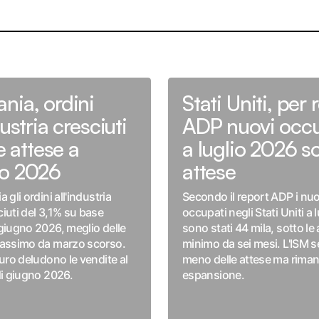
nia, ordini
Stati Uniti, per 
dustria cresciuti
ADP nuovi occu
le attese a
a luglio 2026 so
o 2026
attese
 gli ordini all'industria
Secondo il report ADP i nuo
iuti del 3,1% su base
occupati negli Stati Uniti a 
giugno 2026, meglio delle
sono stati 44 mila, sotto le 
massimo da marzo scorso.
minimo da sei mesi. L'ISM se
Euro deludono le vendite al
meno delle attese ma riman
di giugno 2026.
espansione.