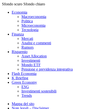
Sfondo scuro
Sfondo chiaro
Economia
Macroeconomia
Politica
Microeconomia
Tecnologia
Finanza
Mercati
Analisi e commenti
Rumors
Risparmio
Asset Allocation
Investimenti
Mondo ETF
Pensione e previdenza integrativa
Flash Economia
K Briefing
Green Economy
ESG
Investimenti sostenibili
Trends
Mappa del sito
Note legali – Disclaimer