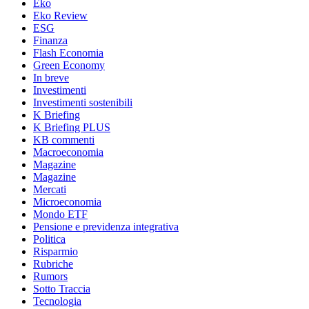
Eko
Eko Review
ESG
Finanza
Flash Economia
Green Economy
In breve
Investimenti
Investimenti sostenibili
K Briefing
K Briefing PLUS
KB commenti
Macroeconomia
Magazine
Magazine
Mercati
Microeconomia
Mondo ETF
Pensione e previdenza integrativa
Politica
Risparmio
Rubriche
Rumors
Sotto Traccia
Tecnologia