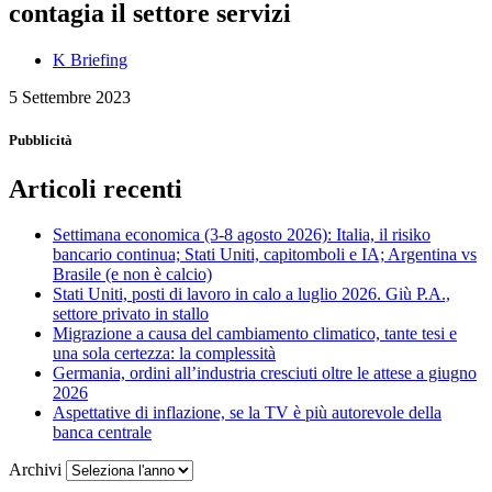
contagia il settore servizi
K Briefing
5 Settembre 2023
Pubblicità
Articoli recenti
Settimana economica (3-8 agosto 2026): Italia, il risiko
bancario continua; Stati Uniti, capitomboli e IA; Argentina vs
Brasile (e non è calcio)
Stati Uniti, posti di lavoro in calo a luglio 2026. Giù P.A.,
settore privato in stallo
Migrazione a causa del cambiamento climatico, tante tesi e
una sola certezza: la complessità
Germania, ordini all’industria cresciuti oltre le attese a giugno
2026
Aspettative di inflazione, se la TV è più autorevole della
banca centrale
Archivi