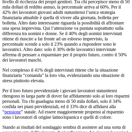
livello di ricchezza dei propri genitori. Tra chi percepisce meno di 50
mila dollari di reddito annuo, la percentuale arriva al 60%. Per il
42% dei lavoratori giovani adulti statunitensi l’unica strategia
finanziaria attuabile è quella di vivere alla giornata, bolletta per
bolletta. Altro dato interessante riguarda la possibilità di affrontare
una spesa imprevista. Qui l’attenzione va puntata soprattutto sulla
differenza tra uomini e donne. Se il 40% degli uomini intervistati
ritiene di riuscire a far fronte ad un esborso imprevisto, la
percentuale scende a solo il 23% quando a rispondere sono le
lavoratrici. Altro dato: solo il 30% delle lavoratrici intervistate
afferma di pensare a risparmiare per il proprio futuro, contro il 50%
dei lavoratori maschi.
Nel complesso il 41% degli intervistati ritiene che la situazione
finanziaria “comanda” la loro vita, evidenziando una situazione di
stress piuttosto elevata.
Per il loro futuro previdenziale i giovani lavoratori statunitensi
ritengono in larga parte di dover far affidamento solo ai loro risparmi
personali. Tra chi guadagna meno di 50 mila dollari, solo il 34%
confida nei piani previdenziali, ed il 33% dice di affidarsi alla
“
pensione
” statale. Ad essere maggiormente propensi al risparmio
sono i lavoratori di origine latino/ispanica e quelli di colore.
Stando ai risultati del sondaggio sembra di assistere ad una sorta di