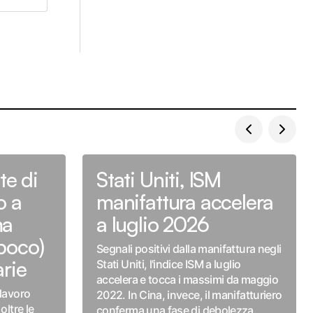
rte di
Stati Uniti, ISM
o a
manifattura accelera
ma
a luglio 2026
poco)
Segnali positivi dalla manifattura negli
arie
Stati Uniti, l'indice ISM a luglio
accelera e tocca i massimi da maggio
 lavoro
2022. In Cina, invece, il manifatturiero
oltre le
conferma una fase di debolezza.