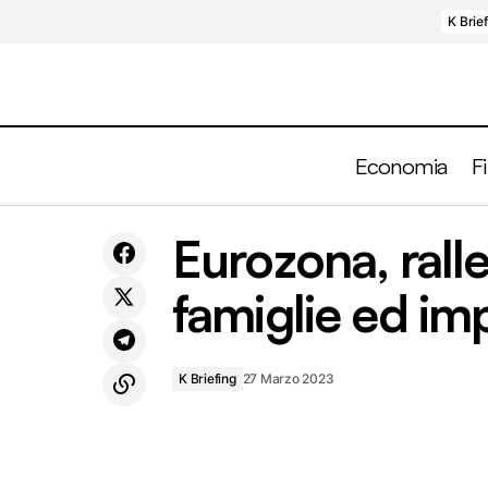
K Brie
Economia
F
Eurozona, ralle
La tecnologia e la corsa agli sportelli
famiglie ed im
K Briefing
27 Marzo 2023