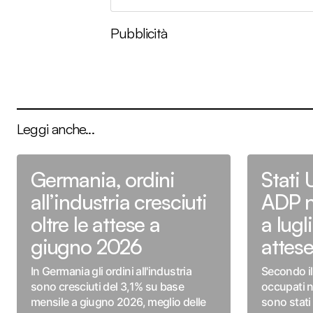
Pubblicità
Leggi anche...
Germania, ordini
Stati 
all’industria cresciuti
ADP n
oltre le attese a
a lugl
giugno 2026
attes
In Germania gli ordini all'industria
Secondo il
sono cresciuti del 3,1% su base
occupati ne
mensile a giugno 2026, meglio delle
sono stati 