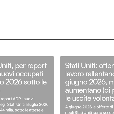
Uniti, per report
Stati Uniti: offe
uovi occupati
lavoro rallentan
io 2026 sotto le
giugno 2026, 
e
aumentano (di 
le uscite volont
 report ADP i nuovi
gli Stati Uniti a luglio 2026
A giugno 2026 le offerte di
44 mila, sotto le attese e
negli Stati Uniti sono scese 