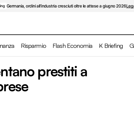
Germania, ordini all’industria cresciuti oltre le attese a giugno 2026
Legg
fing
inanza
Risparmio
Flash Economia
K Briefing
G
Eurozona, rallentano prestiti a famiglie ed impre
ntano prestiti a
K Briefing
prese