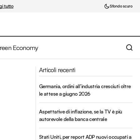
i tutto
Sfondo scuro
reen Economy
Governativi ed azioni tecnologiche nel
se
Articoli recenti
prossimo rally?
Germania, ordini all’industria cresciuti oltre
le attese a giugno 2026
Aspettative di inflazione, se la TV è più
autorevole della banca centrale
Stati Uniti, per report ADP nuovi occupati a