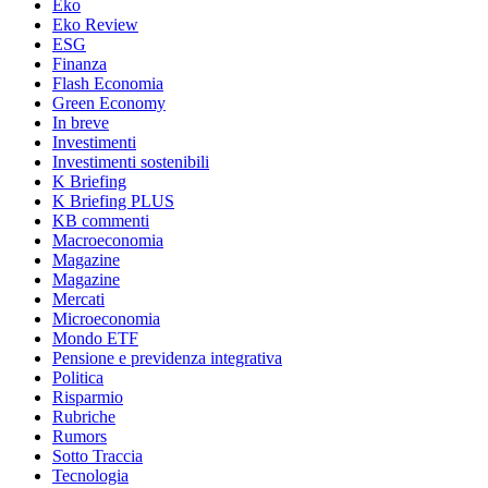
Eko
Eko Review
ESG
Finanza
Flash Economia
Green Economy
In breve
Investimenti
Investimenti sostenibili
K Briefing
K Briefing PLUS
KB commenti
Macroeconomia
Magazine
Magazine
Mercati
Microeconomia
Mondo ETF
Pensione e previdenza integrativa
Politica
Risparmio
Rubriche
Rumors
Sotto Traccia
Tecnologia