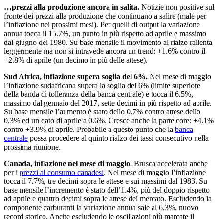
…prezzi alla produzione ancora in salita.
Notizie non positive sul
fronte dei prezzi alla produzione che continuano a salire (male per
l’inflazione nei prossimi mesi). Per quelli di output la variazione
annua tocca il 15.7%, un punto in più rispetto ad aprile e massimo
dal giugno del 1980. Su base mensile il movimento al rialzo rallenta
leggermente ma non si intravede ancora un trend: +1.6% contro il
+2.8% di aprile (un decimo in più delle attese).
Sud Africa, inflazione supera soglia del 6%.
Nel mese di maggio
l’inflazione sudafricana supera la soglia del 6% (limite superiore
della banda di tolleranza della banca centrale) e tocca il 6.5%,
massimo dal gennaio del 2017, sette decimi in più rispetto ad aprile.
Su base mensile l’aumento è stato dello 0.7% contro attese dello
0.3% ed un dato di aprile a 0.6%. Cresce anche la parte core: +4.1%
contro +3.9% di aprile. Probabile a questo punto che la
banca
centrale
possa procedere al quinto rialzo dei tassi consecutivo nella
prossima riunione.
Canada, inflazione nel mese di maggio.
Brusca accelerata anche
per i
prezzi al consumo canadesi
. Nel mese di maggio l’inflazione
tocca il 7.7%, tre decimi sopra le attese e sui massimi dal 1983. Su
base mensile l’incremento è stato dell’1.4%, più del doppio rispetto
ad aprile e quattro decimi sopra le attese del mercato. Escludendo la
componente carburanti la variazione annua sale al 6.3%, nuovo
record storico. Anche escludendo le oscillazioni più marcate il