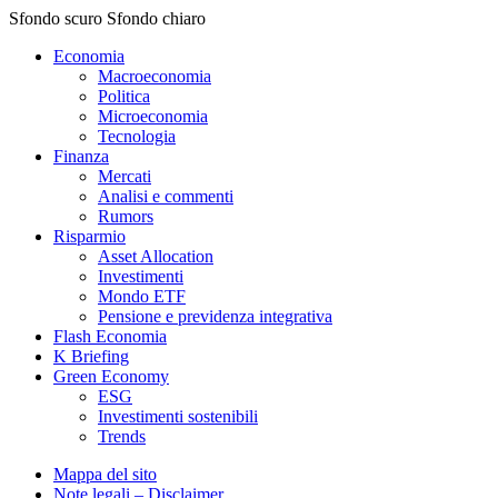
Sfondo scuro
Sfondo chiaro
Economia
Macroeconomia
Politica
Microeconomia
Tecnologia
Finanza
Mercati
Analisi e commenti
Rumors
Risparmio
Asset Allocation
Investimenti
Mondo ETF
Pensione e previdenza integrativa
Flash Economia
K Briefing
Green Economy
ESG
Investimenti sostenibili
Trends
Mappa del sito
Note legali – Disclaimer