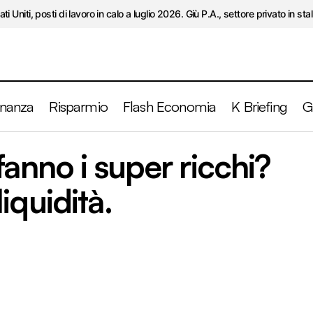
ati Uniti, posti di lavoro in calo a luglio 2026. Giù P.A., settore privato in stal
inanza
Risparmio
Flash Economia
K Briefing
G
Mercati. Cosa fanno i super ricchi? Aumentano l
fanno i super ricchi?
n
Finanza
iquidità.