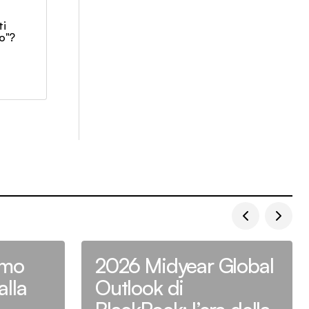
ti
io"?
timo
2026 Midyear Global
alla
Outlook di