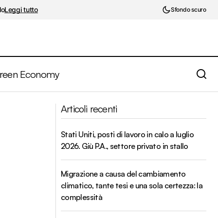
lo
Leggi tutto
Sfondo scuro
reen Economy
L'esplosione degli investimenti sostenibili.
a liquidità.
Articoli recenti
ESG is the new "bio"?
Stati Uniti, posti di lavoro in calo a luglio
2026. Giù P.A., settore privato in stallo
Migrazione a causa del cambiamento
climatico, tante tesi e una sola certezza: la
complessità