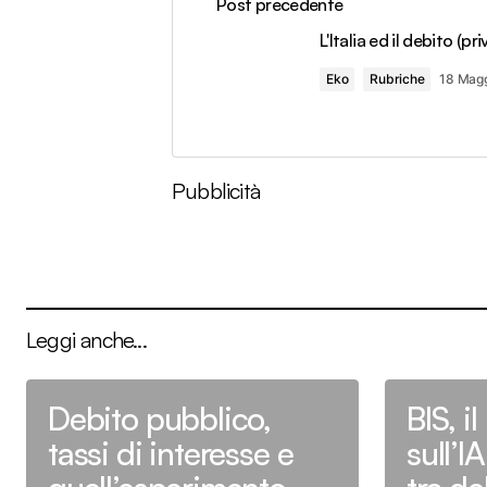
Post precedente
L'Italia ed il debito (pri
Eko
Rubriche
18 Mag
Pubblicità
Leggi anche...
Debito pubblico,
BIS, il
tassi di interesse e
sull’I