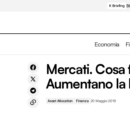
St
K Briefing
Economia
F
Mercati. Cosa 
L'Italia ed il debito (privato)
Asset Allocatio
Aumentano la l
Asset Allocation
Finanza
20 Maggio 2019