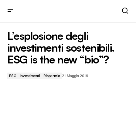
L’esplosione degli investimenti sostenibili. ESG is the new
“bio”?
L’esplosione degli
investimenti sostenibili.
ESG is the new “bio”?
ESG
Investimenti
Risparmio
21 Maggio 2019