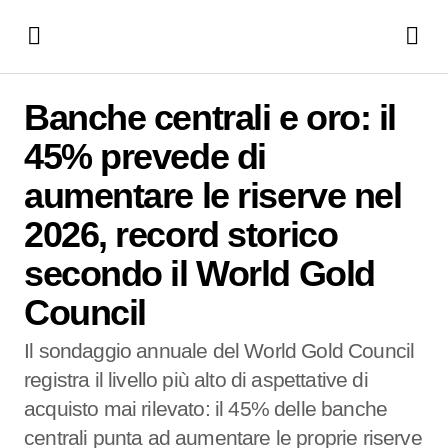
Banche centrali e oro: il 45% prevede di aumentare le
riserve nel 2026, record storico secondo il World Gold
Banche centrali e oro: il
Council
45% prevede di
aumentare le riserve nel
2026, record storico
secondo il World Gold
Council
Il sondaggio annuale del World Gold Council
registra il livello più alto di aspettative di
acquisto mai rilevato: il 45% delle banche
centrali punta ad aumentare le proprie riserve