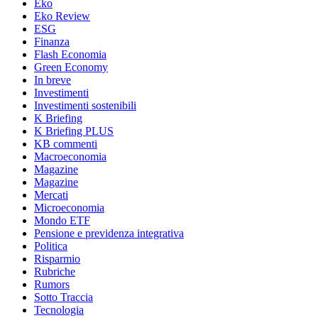
Eko
Eko Review
ESG
Finanza
Flash Economia
Green Economy
In breve
Investimenti
Investimenti sostenibili
K Briefing
K Briefing PLUS
KB commenti
Macroeconomia
Magazine
Magazine
Mercati
Microeconomia
Mondo ETF
Pensione e previdenza integrativa
Politica
Risparmio
Rubriche
Rumors
Sotto Traccia
Tecnologia