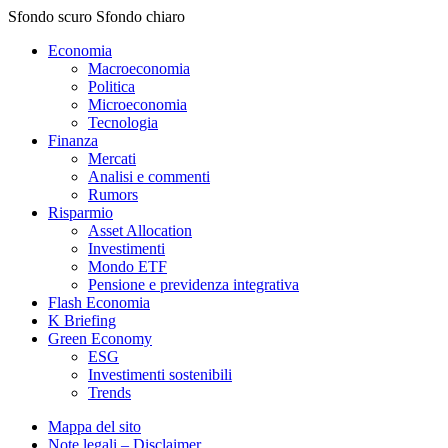
Sfondo scuro
Sfondo chiaro
Economia
Macroeconomia
Politica
Microeconomia
Tecnologia
Finanza
Mercati
Analisi e commenti
Rumors
Risparmio
Asset Allocation
Investimenti
Mondo ETF
Pensione e previdenza integrativa
Flash Economia
K Briefing
Green Economy
ESG
Investimenti sostenibili
Trends
Mappa del sito
Note legali – Disclaimer