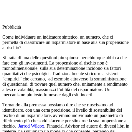
Pubblicità
Come individuare un indicatore sintetico, un numero, che ci
permetta di classificare un risparmiatore in base alla sua propensione
al rischio?
Si tratta di una delle questioni più spinose per chiunque abbia a che
fare con gli investimenti. La propensione al rischio non è
monodimensionale, sulla sua determinazione incidono sia fattori
quantitativi che psicolgici. Tradizionalmente si ricorre a sistemi
“empirici” che cercano, ad esempio attraverso la somministrazione
di questionari, di trovare quel numero che, unitamente a rendimento
atteso e volatilità, massimizzi l’utilità del risparmiatore. Un
meccanismo piuttosto fumoso e dagli esiti incerti.
Tornando alla premessa possiamo dire che se riuscissimo ad
identificare, con una certa precisione, il livello di sostenibilità del
rischio di un risparmiatore, avremmo individuato un parametro di
riferimento più che soddisfacente per stimarne la sua propensione al
rischio.
Jarrod Wilcox
, Financial Advisor ed autore di diversi libri in
materia, ha sviluppato un modello che consente, partendo dal