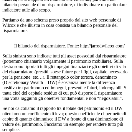
bilancio personale di un risparmiatore, di individuare un particolare
indicatore utile allo scopo.
Partiamo da uno schema preso proprio dal sito web personale di
Wilcox e che illustra in cosa consista un bilancio personale del
risparmiatore.
Il bilancio del risparmiatore. Fonte: http://jarrodwilcox.com/
Sulla sinistra sono indicate tutti gli asset posseduti dal risparmiatore
(potremmo chiamarlo volgarmente il patrimonio mobiliare). Sulla
destra sono riportati tutti gli impegni finanziari e gli obiettivi di vita
del risparmiatore (prestiti, spese future per i figli, capitale necessario
per la pensione, etc…). Il rettangolo color tortora, denominato
(Discretionary Wealth – DW) è sostanzialmente la differenza
positiva tra patrimonio ed impegni, presenti e futuri, inderogabili. Si
tratta cioè del capitale residuo di cui può disporre il risparmiatore
una volta raggiunti gli obiettivi fondamentali e non “negoziabili”.
Se noi calcoliamo il rapporto tra il totale del patrimonio ed il DW
otteniamo un coefficiente di leva; questo coefficiente ci permette di
capire di quanto diminuisce il DW a fronte di una diminuzione di
valore del patrimonio. Facciamo un esempio per rendere tutto più
semplice.