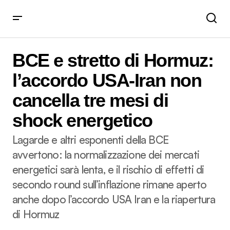
BCE e stretto di Hormuz: l’accordo USA-Iran non cancella
tre mesi di shock energetico
BCE e stretto di Hormuz:
l’accordo USA-Iran non
cancella tre mesi di
shock energetico
Lagarde e altri esponenti della BCE
avvertono: la normalizzazione dei mercati
energetici sarà lenta, e il rischio di effetti di
secondo round sull’inflazione rimane aperto
anche dopo l’accordo USA Iran e la riapertura
di Hormuz