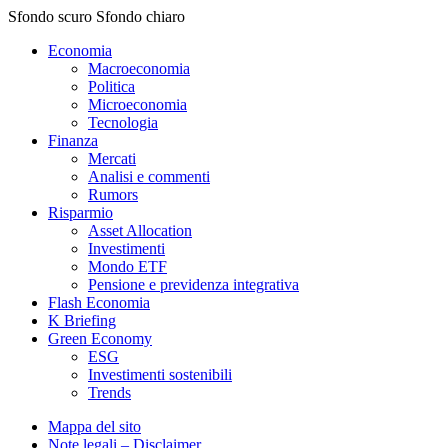
Sfondo scuro
Sfondo chiaro
Economia
Macroeconomia
Politica
Microeconomia
Tecnologia
Finanza
Mercati
Analisi e commenti
Rumors
Risparmio
Asset Allocation
Investimenti
Mondo ETF
Pensione e previdenza integrativa
Flash Economia
K Briefing
Green Economy
ESG
Investimenti sostenibili
Trends
Mappa del sito
Note legali – Disclaimer