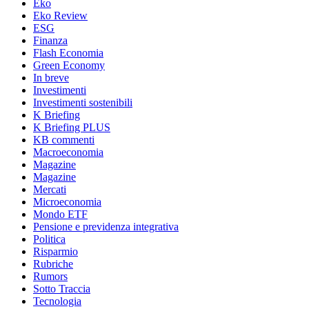
Eko
Eko Review
ESG
Finanza
Flash Economia
Green Economy
In breve
Investimenti
Investimenti sostenibili
K Briefing
K Briefing PLUS
KB commenti
Macroeconomia
Magazine
Magazine
Mercati
Microeconomia
Mondo ETF
Pensione e previdenza integrativa
Politica
Risparmio
Rubriche
Rumors
Sotto Traccia
Tecnologia