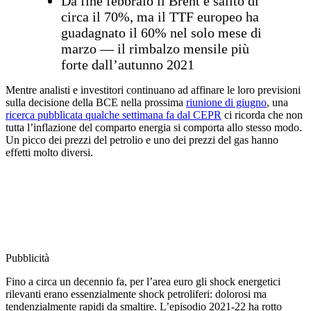
Da fine febbraio il Brent è salito di
circa il 70%, ma il TTF europeo ha
guadagnato il 60% nel solo mese di
marzo — il rimbalzo mensile più
forte dall’autunno 2021
Mentre analisti e investitori continuano ad affinare le loro previsioni
sulla decisione della BCE nella prossima
riunione di giugno
, una
ricerca pubblicata qualche settimana fa dal CEPR
ci ricorda che non
tutta l’inflazione del comparto energia si comporta allo stesso modo.
Un picco dei prezzi del petrolio e uno dei prezzi del gas hanno
effetti molto diversi.
Pubblicità
Fino a circa un decennio fa, per l’area euro gli shock energetici
rilevanti erano essenzialmente shock petroliferi: dolorosi ma
tendenzialmente rapidi da smaltire. L’episodio 2021-22 ha rotto