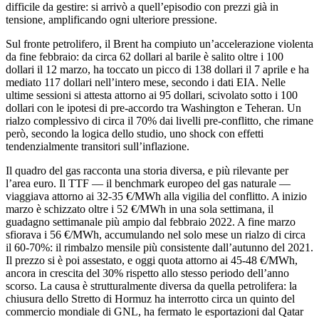
difficile da gestire: si arrivò a quell’episodio con prezzi già in
tensione, amplificando ogni ulteriore pressione.
Sul fronte petrolifero, il Brent ha compiuto un’accelerazione violenta
da fine febbraio: da circa 62 dollari al barile è salito oltre i 100
dollari il 12 marzo, ha toccato un picco di 138 dollari il 7 aprile e ha
mediato 117 dollari nell’intero mese, secondo i dati EIA. Nelle
ultime sessioni si attesta attorno ai 95 dollari, scivolato sotto i 100
dollari con le ipotesi di pre-accordo tra Washington e Teheran. Un
rialzo complessivo di circa il 70% dai livelli pre-conflitto, che rimane
però, secondo la logica dello studio, uno shock con effetti
tendenzialmente transitori sull’inflazione.
Il quadro del gas racconta una storia diversa, e più rilevante per
l’area euro. Il TTF — il benchmark europeo del gas naturale —
viaggiava attorno ai 32-35 €/MWh alla vigilia del conflitto. A inizio
marzo è schizzato oltre i 52 €/MWh in una sola settimana, il
guadagno settimanale più ampio dal febbraio 2022. A fine marzo
sfiorava i 56 €/MWh, accumulando nel solo mese un rialzo di circa
il 60-70%: il rimbalzo mensile più consistente dall’autunno del 2021.
Il prezzo si è poi assestato, e oggi quota attorno ai 45-48 €/MWh,
ancora in crescita del 30% rispetto allo stesso periodo dell’anno
scorso. La causa è strutturalmente diversa da quella petrolifera: la
chiusura dello Stretto di Hormuz ha interrotto circa un quinto del
commercio mondiale di GNL, ha fermato le esportazioni dal Qatar