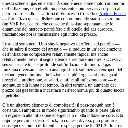
questo schema: gas ed elettricità sono emersi come motori autonomi
dell’inflazione, con effetti più persistenti e più pervasivi rispetto al
petrolio. Lo studio — a firma di Francesco Corsello e
Andrea Foschi
— formalizza questa distinzione con un modello statistico strutturale
(un VAR bayesiano), che consente di isolare separatamente le
dinamiche del mercato petrolifero e di quello del gas europeo,
tracciandone poi la trasmissione agli indici di prezzo.
I risultati sono netti. Uno shock negativo di offerta sul petrolio —
che fa salire il prezzo del greggio — si traduce in un’accelerazione
dell’inflazione complessiva relativamente rapida, ma anche
relativamente breve: il segnale tende a rientrare nei mesi successivi
senza lasciare tracce profonde sull’inflazione di fondo. Il gas
funziona diversamente. Un analogo shock sul mercato europeo del
metano genera un’onda inflazionistica più larga — si propaga ai
prezzi alla produzione, ai salari, e infine all’inflazione core — e
soprattutto più lunga nel tempo. In altri termini, un aumento del
prezzo del gas tende a incastrarsi nell’economia più di quanto faccia
il petrolio.
C’è un ulteriore elemento di complessità: il pass-through non è
costante. Si amplifica in modo significativo quando si parte già da
un regime di alta inflazione energetica o di alta inflazione core. È la
ragione per cui lo stesso shock, in contesti diversi, può produrre
conseguenze molto differenti — e spiega perché il 2021-22 fu così