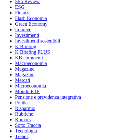
Eko Review
ESG
Finanza
Flash Economia
Green Economy
In breve
Investimenti
Investimenti sostenibili
K Briefing
K Briefing PLUS
KB commenti
Macroeconomia
Magazine
Magazine
Mercati
Microeconomia
Mondo ETF
Pensione e previdenza integrativa
Politica
Risparmio
Rubriche
Rumors
Sotto Traccia
Tecnologia
Trends