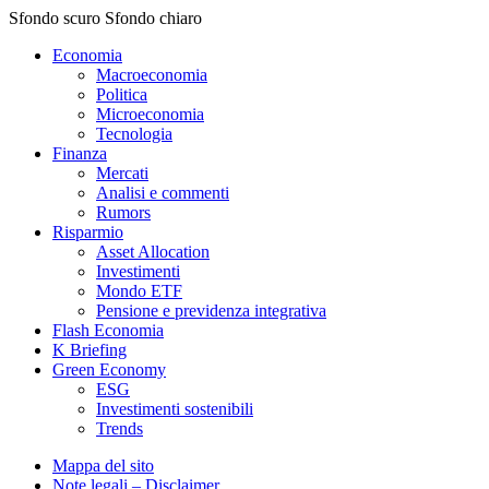
Sfondo scuro
Sfondo chiaro
Economia
Macroeconomia
Politica
Microeconomia
Tecnologia
Finanza
Mercati
Analisi e commenti
Rumors
Risparmio
Asset Allocation
Investimenti
Mondo ETF
Pensione e previdenza integrativa
Flash Economia
K Briefing
Green Economy
ESG
Investimenti sostenibili
Trends
Mappa del sito
Note legali – Disclaimer