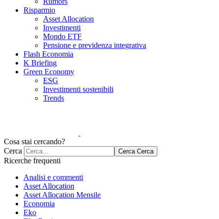
Rumors
Risparmio
Asset Allocation
Investimenti
Mondo ETF
Pensione e previdenza integrativa
Flash Economia
K Briefing
Green Economy
ESG
Investimenti sostenibili
Trends
Cosa stai cercando?
Cerca
Cerca
Cerca
Ricerche frequenti
Analisi e commenti
Asset Allocation
Asset Allocation Mensile
Economia
Eko