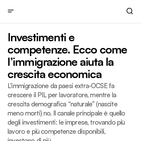
Investimenti e competenze. Ecco come l’immigrazione
aiuta la crescita economica
Investimenti e
competenze. Ecco come
l’immigrazione aiuta la
crescita economica
L’immigrazione da paesi extra-OCSE fa
crescere il PIL per lavoratore, mentre la
crescita demografica “naturale” (nascite
meno morti) no. Il canale principale è quello
degli investimenti: le imprese, trovando più
lavoro e più competenze disponibili,
investono di più.