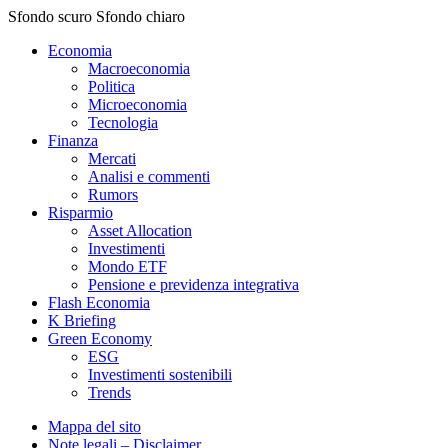
Sfondo scuro
Sfondo chiaro
Economia
Macroeconomia
Politica
Microeconomia
Tecnologia
Finanza
Mercati
Analisi e commenti
Rumors
Risparmio
Asset Allocation
Investimenti
Mondo ETF
Pensione e previdenza integrativa
Flash Economia
K Briefing
Green Economy
ESG
Investimenti sostenibili
Trends
Mappa del sito
Note legali – Disclaimer