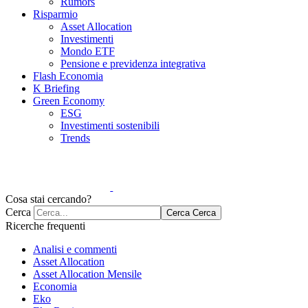
Rumors
Risparmio
Asset Allocation
Investimenti
Mondo ETF
Pensione e previdenza integrativa
Flash Economia
K Briefing
Green Economy
ESG
Investimenti sostenibili
Trends
Cosa stai cercando?
Cerca
Cerca
Cerca
Ricerche frequenti
Analisi e commenti
Asset Allocation
Asset Allocation Mensile
Economia
Eko