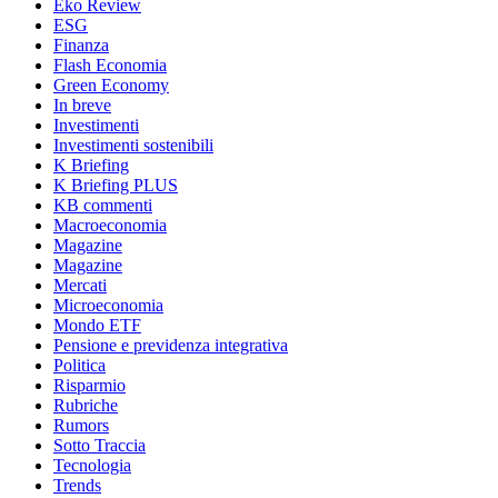
Eko Review
ESG
Finanza
Flash Economia
Green Economy
In breve
Investimenti
Investimenti sostenibili
K Briefing
K Briefing PLUS
KB commenti
Macroeconomia
Magazine
Magazine
Mercati
Microeconomia
Mondo ETF
Pensione e previdenza integrativa
Politica
Risparmio
Rubriche
Rumors
Sotto Traccia
Tecnologia
Trends