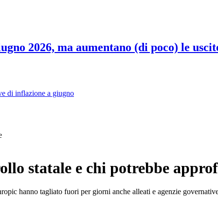
 giugno 2026, ma aumentano (di poco) le uscit
ve di inflazione a giugno
e
trollo statale e chi potrebbe appro
thropic hanno tagliato fuori per giorni anche alleati e agenzie governati