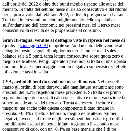
dall’aprile del 2022 e oltre due punti meglio rispetto alle attese del
mercato. Si tratta del settimo mese di rialzo consecutivo e del ritorno,
per la prima volta dal febbraio 2022, su livelli pre-guerra in Ucraina.
Tra i dati interessanti un netto miglioramento delle aspettative
sull’andamento dell’economia nei prossimi mesi ed il terzo mese
consecutivo di crescita della propensione al consumo.
Gran Bretagna, vendite al dettaglio viste in ripresa nel mese di
aprile.
Il
sondaggio CBI
di aprile sull’andamento delle vendite al
dettaglio mostra segnali di miglioramento. L’indice retail sales
balance sale a 5 punti, terza lettura consecutiva sopra quota zero e
meglio delle attese. Per gli operatori però non si tratta di una ripresa
duratura, le attese per maggio sono in negativo su persistenza effetti
inflazione e tassi in salita.
USA, ordini di beni durevoli nel mese di marzo.
Nel mese di
marzo gli ordini di beni durevoli alla manifattura statunitense sono
cresciuti del 3.2% rispetto al mese precedente. Si tratta del primo
segno più dopo due mesi di calo consecutivo e di una variazione ben
superiore alle attese del mercato. Torna a crescere il settore dei
trasporti, ma anche tolta questa componente il dato rimane in
crescita: +0.3% rispetto a febbraio, meglio delle attese. Numeri
negativi, invece, sul fronte degli investimenti industriali: gli ordini
non difensivi esclusi gli aerei, infatti, registrano il secondo mese
consecutivo di calo, con un -0.4% su base mensile che è di tre