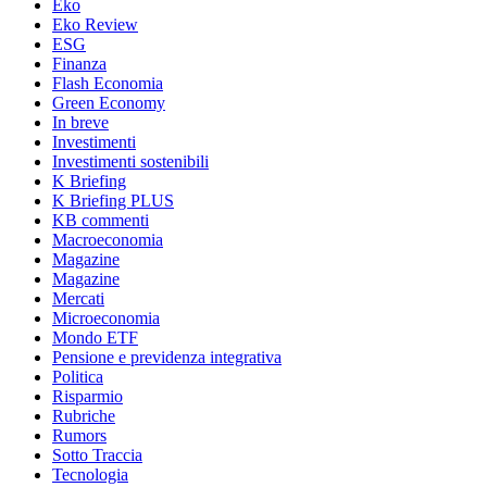
Eko
Eko Review
ESG
Finanza
Flash Economia
Green Economy
In breve
Investimenti
Investimenti sostenibili
K Briefing
K Briefing PLUS
KB commenti
Macroeconomia
Magazine
Magazine
Mercati
Microeconomia
Mondo ETF
Pensione e previdenza integrativa
Politica
Risparmio
Rubriche
Rumors
Sotto Traccia
Tecnologia