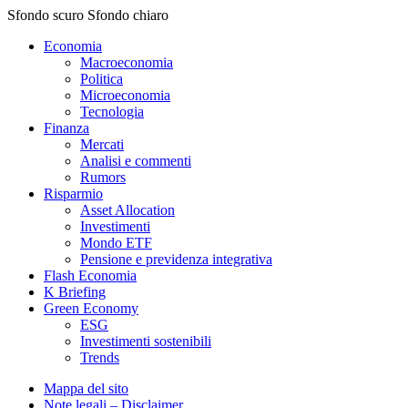
Sfondo scuro
Sfondo chiaro
Economia
Macroeconomia
Politica
Microeconomia
Tecnologia
Finanza
Mercati
Analisi e commenti
Rumors
Risparmio
Asset Allocation
Investimenti
Mondo ETF
Pensione e previdenza integrativa
Flash Economia
K Briefing
Green Economy
ESG
Investimenti sostenibili
Trends
Mappa del sito
Note legali – Disclaimer