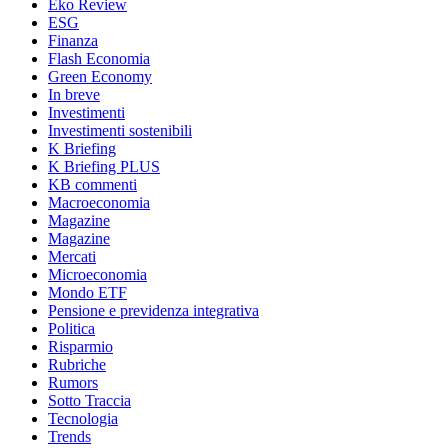
Eko Review
ESG
Finanza
Flash Economia
Green Economy
In breve
Investimenti
Investimenti sostenibili
K Briefing
K Briefing PLUS
KB commenti
Macroeconomia
Magazine
Magazine
Mercati
Microeconomia
Mondo ETF
Pensione e previdenza integrativa
Politica
Risparmio
Rubriche
Rumors
Sotto Traccia
Tecnologia
Trends