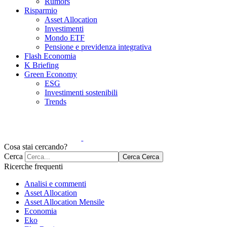
Rumors
Risparmio
Asset Allocation
Investimenti
Mondo ETF
Pensione e previdenza integrativa
Flash Economia
K Briefing
Green Economy
ESG
Investimenti sostenibili
Trends
Cosa stai cercando?
Cerca
Cerca
Cerca
Ricerche frequenti
Analisi e commenti
Asset Allocation
Asset Allocation Mensile
Economia
Eko