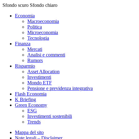
Sfondo scuro
Sfondo chiaro
Economia
Macroeconomia
Politica
Microeconomia
Tecnologia
Finanza
Mercati
Analisi e commenti
Rumors
Risparmio
Asset Allocation
Investimenti
Mondo ETF
Pensione e previdenza integrativa
Flash Economia
K Briefing
Green Economy
ESG
Investimenti sostenibili
Trends
Mappa del sito
Note legali – Disclaimer