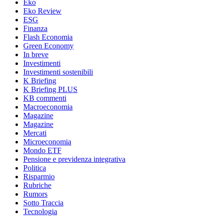
Eko
Eko Review
ESG
Finanza
Flash Economia
Green Economy
In breve
Investimenti
Investimenti sostenibili
K Briefing
K Briefing PLUS
KB commenti
Macroeconomia
Magazine
Magazine
Mercati
Microeconomia
Mondo ETF
Pensione e previdenza integrativa
Politica
Risparmio
Rubriche
Rumors
Sotto Traccia
Tecnologia