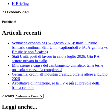
K Briefing
23 Febbraio 2021
Pubblicità
Articoli recenti
Settimana economica (3-8 agosto 2026): Italia, il risiko
bancario continua; Stati Uniti, capitomboli e IA; Argentina vs
Brasile (e non è calcio)
Stati Uniti, posti di lavoro in calo a luglio 2026. Giù P.A.,
settore privato in stallo
Migrazione a causa del cambiamento climatico, tante tesi e
una sola certezza: la complessità
Germania, ordini all’industria cresciuti oltre le attese a giugno
2026
Aspettative di inflazione, se la TV è più autorevole della
banca centrale
Archivi
Leggi anche...