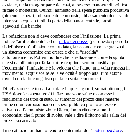
avviene, nella maggior parte dei casi, attraverso manovre di politica
fiscale o monetaria. Quindi: aumento della spesa pubblica produttiva
(almeno si spera), riduzione delle imposte, abbassamento dei tassi di
interesse, acquisto titoli da parte della banca centrale, prestiti
agevolati alle banche.
La reflazione non si deve confondere con l’inflazione. La prima
induce “artificialmente” ad un
rialzo dei prezzi
(per questo spesso la
si definisce un’inflazione controllata), la seconda è conseguenza di
un sistema economico che cresce e che si “riscalda”
autonomamente. Potremmo dire che la reflazione è come la spinta
che si da all’auto per farla partire (è quindi sempre positiva per
l’economia), l’inflazione è la velocità che l’auto, una volta rimessa in
movimento, acquisisce (e se la velocità è troppo alta, l’inflazione
diventa un fattore negativo per la crescita economica).
Di reflazione si è tornati a parlare in questi giorni, soprattutto negli
USA dove le aspettative di inflazione sono salite e con esse i
rendimenti dei titoli di stato. L’aumento dei prezzi delle materie
prime ed un corposo piano di spesa pubblica pronto ad essere
attivato dall’amministrazione Biden, fanno ritenere a molti
economisti che il punto di svolta, vale a dire il ritorno alla salita dei
prezzi, sia arrivato.
I mercati azionari hanno reagito contemplando l’
ipotesi peggiore
,