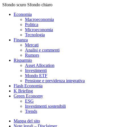
Sfondo scuro
Sfondo chiaro
Economia
Macroeconomia
Politica
Microeconomia
Tecnologia
Finanza
Mercati
Analisi e commenti
Rumors
Risparmio
Asset Allocation
Investimenti
Mondo ETF
Pensione e previdenza integrativa
Flash Economia
K Briefing
Green Economy
ESG
Investimenti sostenibili
Trends
Mappa del sito
Note legali – Disclaimer