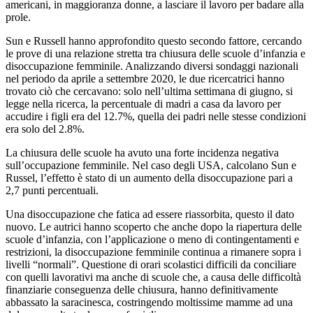
americani, in maggioranza donne, a lasciare il lavoro per badare alla
prole.
Sun e Russell hanno approfondito questo secondo fattore, cercando
le prove di una relazione stretta tra chiusura delle scuole d’infanzia e
disoccupazione femminile. Analizzando diversi sondaggi nazionali
nel periodo da aprile a settembre 2020, le due ricercatrici hanno
trovato ciò che cercavano: solo nell’ultima settimana di giugno, si
legge nella ricerca, la percentuale di madri a casa da lavoro per
accudire i figli era del 12.7%, quella dei padri nelle stesse condizioni
era solo del 2.8%.
La chiusura delle scuole ha avuto una forte incidenza negativa
sull’occupazione femminile. Nel caso degli USA, calcolano Sun e
Russel, l’effetto è stato di un aumento della disoccupazione pari a
2,7 punti percentuali.
Una disoccupazione che fatica ad essere riassorbita, questo il dato
nuovo. Le autrici hanno scoperto che anche dopo la riapertura delle
scuole d’infanzia, con l’applicazione o meno di contingentamenti e
restrizioni, la disoccupazione femminile continua a rimanere sopra i
livelli “normali”. Questione di orari scolastici difficili da conciliare
con quelli lavorativi ma anche di scuole che, a causa delle difficoltà
finanziarie conseguenza delle chiusura, hanno definitivamente
abbassato la saracinesca, costringendo moltissime mamme ad una