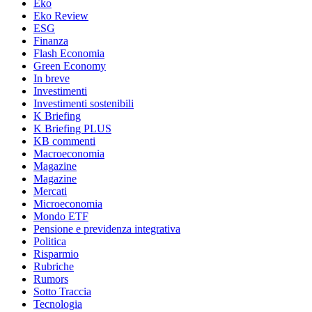
Eko
Eko Review
ESG
Finanza
Flash Economia
Green Economy
In breve
Investimenti
Investimenti sostenibili
K Briefing
K Briefing PLUS
KB commenti
Macroeconomia
Magazine
Magazine
Mercati
Microeconomia
Mondo ETF
Pensione e previdenza integrativa
Politica
Risparmio
Rubriche
Rumors
Sotto Traccia
Tecnologia