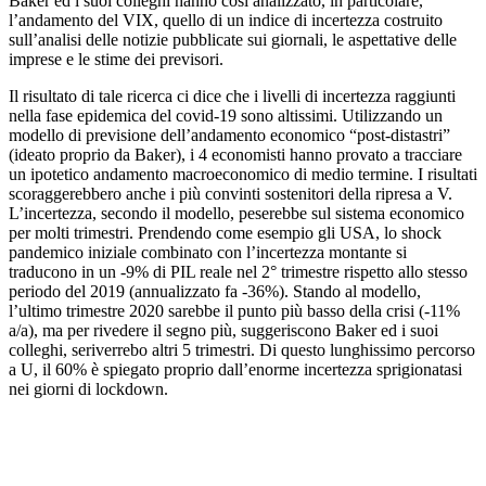
Baker ed i suoi colleghi hanno così analizzato, in particolare,
l’andamento del VIX, quello di un indice di incertezza costruito
sull’analisi delle notizie pubblicate sui giornali, le aspettative delle
imprese e le stime dei previsori.
Il risultato di tale ricerca ci dice che i livelli di incertezza raggiunti
nella fase epidemica del covid-19 sono altissimi. Utilizzando un
modello di previsione dell’andamento economico “post-distastri”
(ideato proprio da Baker), i 4 economisti hanno provato a tracciare
un ipotetico andamento macroeconomico di medio termine. I risultati
scoraggerebbero anche i più convinti sostenitori della ripresa a V.
L’incertezza, secondo il modello, peserebbe sul sistema economico
per molti trimestri. Prendendo come esempio gli USA, lo shock
pandemico iniziale combinato con l’incertezza montante si
traducono in un -9% di PIL reale nel 2° trimestre rispetto allo stesso
periodo del 2019 (annualizzato fa -36%). Stando al modello,
l’ultimo trimestre 2020 sarebbe il punto più basso della crisi (-11%
a/a), ma per rivedere il segno più, suggeriscono Baker ed i suoi
colleghi, seriverrebo altri 5 trimestri. Di questo lunghissimo percorso
a U, il 60% è spiegato proprio dall’enorme incertezza sprigionatasi
nei giorni di lockdown.