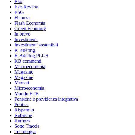
Eko
Eko Review
ESG
Finanza
Flash Economia
Green Economy
In breve
Investimenti
Investimenti sostenibili
K Briefing
K Briefing PLUS
KB commenti
Macroeconomia
Magazine
Magazine
Mercati
Microeconomia
Mondo ETF
Pensione e previdenza integrativa
Politica
Risparmio
Rubriche
Rumors
Sotto Traccia
Tecnologia