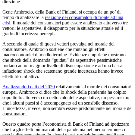
direzione.
Gene Ambrocio, della Bank of Finland, si occupa da un po’ di
tempo di analizzare la
reazione dei consumatori di fronte ad una
crisi
. Il morale dei consumatori può essere analizzato attraverso tre
vettori: le aspettative, il disappunto per la situazione attuale ed il
grado di incertezza percepita.
A seconda di quale di questi vettori prevalga nel morale del
consumatore, Ambrocio sostiene che mutano gli effetti
macroeconomici di medio termine. Evidenze empiriche mostrano
che shock della domanda “guidati” da aspettative pessimistiche
portano ad un maggior livello di disoccupazione e ad una bassa
inflazione; shock che scatenano grande incertezza hanno invece
effetti filo-inflattivi.
Analizzando i dati del 2020
relativamente al morale dei consumatori
europei, Ambrocio ci dice che lo shock della pandemia ha colpito
soprattutto attraverso un netto calo delle aspettative, un pessimismo
che i alcuni paesi si è accompagnato ad un sensibile dissenso.
L’incertezza, invece, non sembra essere predominante nel morale dei
consumatori.
Questo quadro porta l’economista di Bank of Finland ad ipotizzare
che tra gli effetti più marcati della pandemia nel medio termine ci
sarà la disoccupazione. In alcuni paesi, probabilmente quelli con