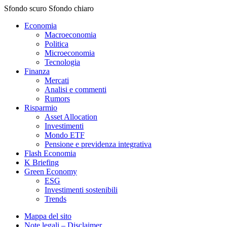
Sfondo scuro
Sfondo chiaro
Economia
Macroeconomia
Politica
Microeconomia
Tecnologia
Finanza
Mercati
Analisi e commenti
Rumors
Risparmio
Asset Allocation
Investimenti
Mondo ETF
Pensione e previdenza integrativa
Flash Economia
K Briefing
Green Economy
ESG
Investimenti sostenibili
Trends
Mappa del sito
Note legali – Disclaimer