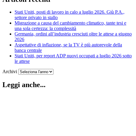
Stati Uniti, posti di lavoro in calo a luglio 2026. Giù P.A.,
settore privato in stallo
Migrazione a causa del cambiamento climatico, tante tesi e
una sola certezza: la complessità
Germania, ordini all’industria cresciuti oltre le attese a giugno
2026
Aspettative di inflazione, se la TV è più autorevole della
banca centrale
Stati Uniti, per report ADP nuovi occupati a luglio 2026 sotto
le attese
Archivi
Leggi anche...