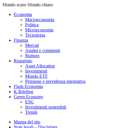
Sfondo scuro
Sfondo chiaro
Economia
Macroeconomia
Politica
Microeconomia
Tecnologia
Finanza
Mercati
Analisi e commenti
Rumors
Risparmio
Asset Allocation
Investimenti
Mondo ETF
Pensione e previdenza integrativa
Flash Economia
K Briefing
Green Economy
ESG
Investimenti sostenibili
Trends
Mappa del sito
Note legali – Disclaimer