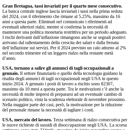
Gran Bretagna, tassi invariati per il quarto mese consecutivo.
La banca centrale inglese lascia inviariati i tassi nella prima seduta
del 2024, con il riferimento che rimane al 5.25%, massimo da 16
anni a questa parte. Eliminati nel comunicato i riferimenti ad
eventuali ulteriori rialzi, mentre si conferma la necessità di
mantenere una politica monetaria restrittiva per un periodo adeguato.
I rischi derivanti dall’inflazione rimangono anche se segnali positivi
arrivano dal rallentamento della crescita dei salari e dalla frenata
dell’inflazione sui servizi. Per il 2024 previsto un calo attorno al 2%
nel secondo trimestre ed un leggero rialzo nella restante metà
d’anno.
USA, tornano a salire gli annunci di tagli occupazionali a
gennaio.
Il settore finanziario e quello della tecnologia guidano la
risalita degli annunci di tagli occupazionali negli USA in questo
inizio 2024. A gennaio i posti di lavoro a rischio sono 82307,
massimo da 10 mesi a questa parte. Tra le motivazioni c’è anche la
necessità di molte impresi di prepararsi ad un eventuale cambio di
scenario politico, vista la scadenza elettorale di novembre prossimo.
Nella maggior parte dei casi, però, la motivazione per la riduzione
del personale rimane la necessità di tagliare i costi.
USA, mercato del lavoro.
Terza settimana di rialzo consecutiva per
le nuove richieste di sussidi di disoccupazione negli USA. La scorsa