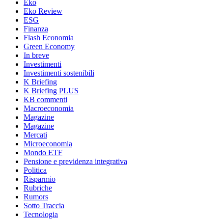
Eko
Eko Review
ESG
Finanza
Flash Economia
Green Economy
In breve
Investimenti
Investimenti sostenibili
K Briefing
K Briefing PLUS
KB commenti
Macroeconomia
Magazine
Magazine
Mercati
Microeconomia
Mondo ETF
Pensione e previdenza integrativa
Politica
Risparmio
Rubriche
Rumors
Sotto Traccia
Tecnologia